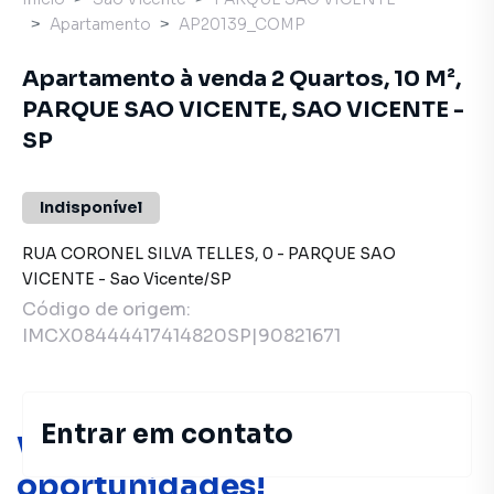
Apartamento
AP20139_COMP
Apartamento à venda 2 Quartos, 10 M²,
PARQUE SAO VICENTE, SAO VICENTE -
SP
Indisponível
RUA CORONEL SILVA TELLES
,
0
-
PARQUE SAO
VICENTE
-
Sao Vicente
/
SP
Código de origem:
IMCX08444417414820SP|90821671
Entrar em contato
Você pode encontrar novas
oportunidades!