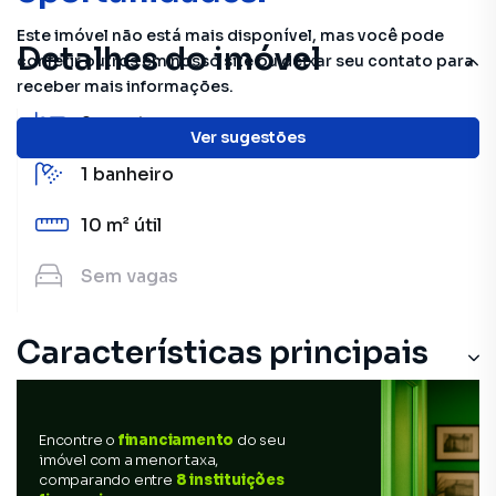
Este imóvel não está mais disponível, mas você pode
Detalhes do imóvel
conferir outros em nosso site ou deixar seu contato para
receber mais informações.
2
quartos
Ver sugestões
1
banheiro
10 m²
útil
Sem
vagas
Características principais
Encontre o
financiamento
do seu
imóvel com a menor taxa,
comparando entre
8 instituições