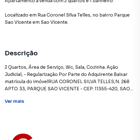
Apartamento à venda com 2 quartos e 1 banheiro.
Localizado
em
Rua Coronel Silva Telles
,
no bairro Parque
Sao Vicente
em Sao Vicente
.
Descrição
2 Quartos, Área de Serviço, Wc, Sala, Cozinha. Ação
Judicial, - Regularização Por Parte do Adquirente.Baixar
matrícula do imóvelRUA CORONEL SILVA TELLES,N. 268
APTO. 33, PARQUE SAO VICENTE - CEP: 11355-420, SAO
VICENTE - SAO PAULOFORMAS DE PAGAMENTO
Ver
mais
ACEITAS: Exclusivamente à vista (somente recursos
próprios).REGRAS PARA PAGAMENTO DAS DESPESAS
(caso existam): Condomínio: Sob responsabilidade do
comprador, até o limite de 10% em relação ao valor de
avaliação do imóvel. A CAIXA realizará o pagamento
apenas do valor que exceder o limite de 10% do valor de