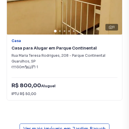
11
Casa
Casa para Alugar em Parque Continental
Rua Maria Teresa Rodrigues
,
208
-
Parque Continental
Guarulhos
,
SP
30
m²
1
1
R$ 800,00
Aluguel
IPTU
R$ 50,00
Ver mais imóveis em
Jardim Baruch