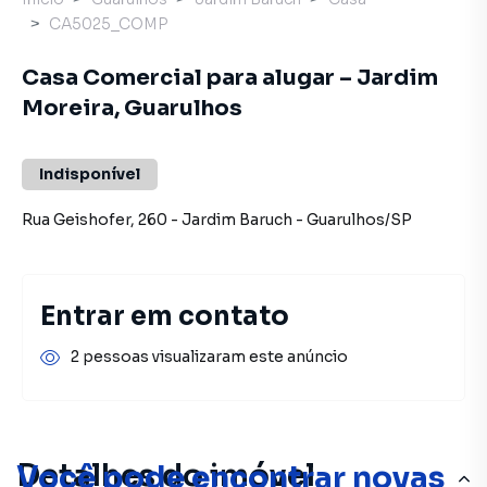
CA5025_COMP
Casa Comercial para alugar – Jardim
Moreira, Guarulhos
Indisponível
Rua Geishofer
,
260
-
Jardim Baruch
-
Guarulhos
/
SP
Entrar em contato
2 pessoas visualizaram este anúncio
Detalhes do imóvel
Você pode encontrar novas