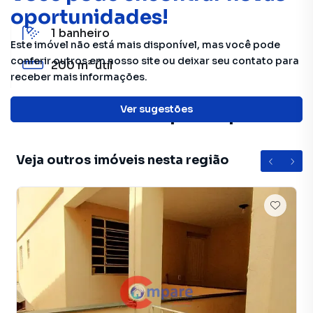
oportunidades!
1
banheiro
Este imóvel não está mais disponível, mas você pode
conferir outros em nosso site ou deixar seu contato para
200 m²
útil
receber mais informações.
Características principais
Ver sugestões
Cozinha
Veja outros imóveis nesta região
Lavanderia
Elevador
Porcelanato