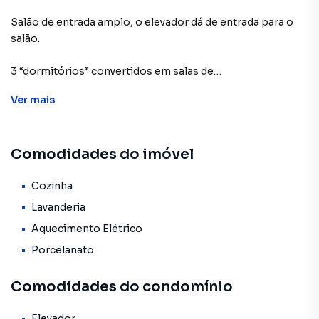
Salão de entrada amplo, o elevador dá de entrada para o
salão.
3 “dormitórios” convertidos em salas de
atendimento/trabalho (estrutura de vidro).
Ver
mais
1 cozinha integrada com mais uma sala de apoio.
Comodidades do imóvel
1 banheiro.
Elevador + escada interna, excelente mobilidade.
Cozinha
Lavanderia
1 vaga de garagem.
Aquecimento Elétrico
Porcelanato
Locação com depósito caução ou seguro‑fiança
Ideal para empresa de costura, ateliê, ou escritório.
Comodidades do condomínio
Localização estratégica: próximo a mercados, padarias,
Elevador