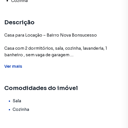
Cozinha
Descrição
Casa para Locação – Bairro Nova Bonsucesso
Casa com 2 dormitórios, sala, cozinha, lavanderia, 1
banheiro , sem vaga de garagem
Possui edícula com 1 cômodo nos fundos e quintal.
Ver
mais
Imóvel bem localizado no bairro Nova Bonsucesso,
próximo a comércios em geral e transporte público,
Comodidades do imóvel
facilitando o dia a dia.
Condições de locação:
Sala
Cozinha
Aceita depósito, fiador ou seguro fiança
Não aceita pet