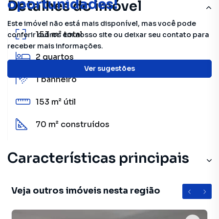
oportunidades!
Detalhes do imóvel
Este imóvel não está mais disponível, mas você pode
153 m²
total
conferir outros em nosso site ou deixar seu contato para
receber mais informações.
2
quartos
Ver sugestões
1
banheiro
153 m²
útil
70 m²
construídos
Características principais
Sala
Veja outros imóveis nesta região
Cozinha