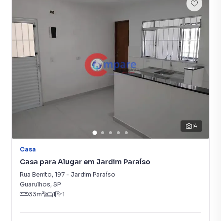
14
Casa
Casa para Alugar em Jardim Paraíso
Rua Benito
,
197
-
Jardim Paraíso
Guarulhos
,
SP
33
m²
1
1