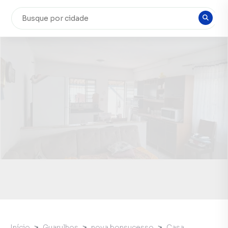
Início
Guarulhos
nova bonsucesso
Casa