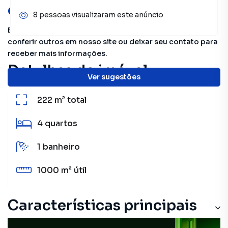
oportunidades!
8 pessoas visualizaram este anúncio
Este imóvel não está mais disponível, mas você pode
conferir outros em nosso site ou deixar seu contato para
receber mais informações.
Detalhes do imóvel
Ver sugestões
222 m²
total
4
quartos
1
banheiro
1000 m²
útil
Características principais