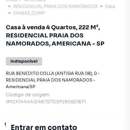
RESIDENCIAL PRAIA DOS NAMORADOS
Casa
CA4653_COMP
Casa à venda 4 Quartos, 222 M²,
RESIDENCIAL PRAIA DOS
NAMORADOS, AMERICANA - SP
Indisponível
RUA BENEDITO COLLA (ANTIGA RUA 08)
,
0
-
RESIDENCIAL PRAIA DOS NAMORADOS
-
Americana
/
SP
Código de origem:
IMCX1444412467570SP|90821671
Você pode encontrar novas
Entrar em contato