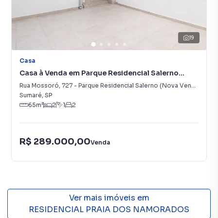
19
Casa
Casa à Venda em Parque Residencial Salerno
(Nova Veneza)
Rua Mossoró
,
727
-
Parque Residencial Salerno (Nova Veneza)
Sumaré
,
SP
65
m²
2
1
2
R$ 289.000,00
Venda
Ver mais imóveis em
RESIDENCIAL PRAIA DOS NAMORADOS