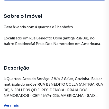
Sobre o imóvel
Casa à venda com 4 quartos e 1 banheiro.
Localizado
em
Rua Benedito Colla (antiga Rua 08)
,
no
bairro Residencial Praia Dos Namorados
em Americana
.
Descrição
4 Quartos, Área de Serviço, 2 Wc, 2 Salas, Cozinha. .Baixar
matrícula do imóvelRUA BENEDITO COLLA (ANTIGA RUA
08),N. 181 LT 09 QD E, RESIDENCIAL PRAIA DOS
NAMORADOS - CEP: 13474-223, AMERICANA - SAO
PAULOFORMAS DE PAGAMENTO ACEITAS: Recursos
Ver
mais
próprios. Permite utilização de FGTS. Consulte condições