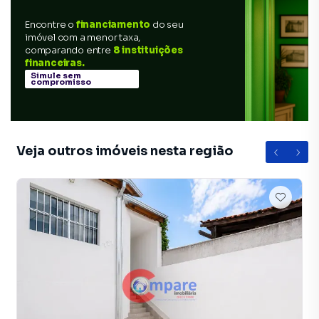
Encontre o
financiamento
do seu
imóvel com a menor taxa,
comparando entre
8 instituições
financeiras.
Simule sem
compromisso
Veja outros imóveis nesta região