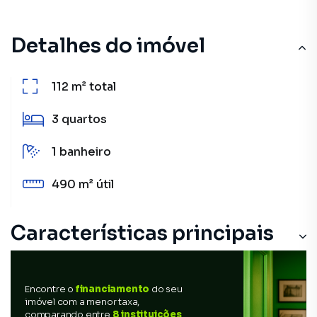
Detalhes do imóvel
112 m²
total
3
quartos
1
banheiro
490 m²
útil
Características principais
Encontre o
financiamento
do seu
imóvel com a menor taxa,
comparando entre
8 instituições