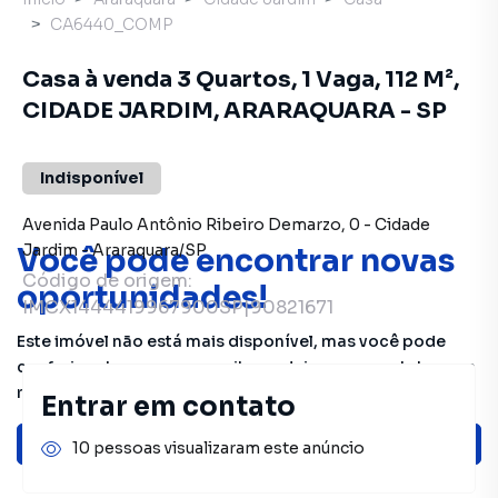
CA6440_COMP
Casa à venda 3 Quartos, 1 Vaga, 112 M²,
CIDADE JARDIM, ARARAQUARA - SP
Indisponível
Avenida Paulo Antônio Ribeiro Demarzo
,
0
-
Cidade
Jardim
-
Araraquara
/
SP
Você pode encontrar novas
Código de origem:
oportunidades!
IMCX1444419967900SP|90821671
Este imóvel não está mais disponível, mas você pode
conferir outros em nosso site ou deixar seu contato para
receber mais informações.
Entrar em contato
Ver sugestões
10 pessoas visualizaram este anúncio