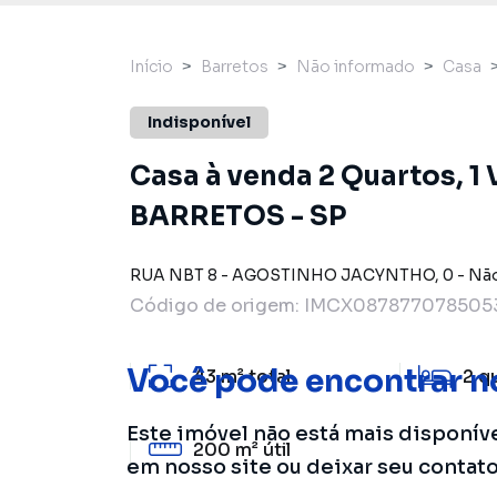
Início
Barretos
Não informado
Casa
Indisponível
Casa à venda 2 Quartos, 1
BARRETOS - SP
RUA NBT 8 - AGOSTINHO JACYNTHO
,
0
-
Não
Código de origem:
IMCX0878770785053
Você pode encontrar n
43 m²
total
2
q
Este imóvel não está mais disponív
200 m²
útil
em nosso site ou deixar seu contat