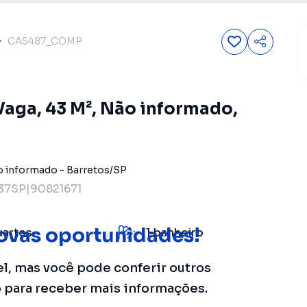
CA5487_COMP
 Vaga, 43 M², Não informado,
 informado
-
Barretos
/
SP
7SP|90821671
ovas oportunidades!
uartos
1
banheiro
el, mas você pode conferir outros
o para receber mais informações.