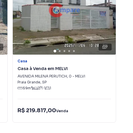
7
Casa
Casa à Venda em MELVI
AVENIDA MILENA PERUTICH
,
0
-
MELVI
Praia Grande
,
SP
59
m²
2
1
1
R$ 219.817,00
Venda