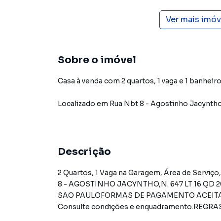
Ver mais imó
Sobre o imóvel
Casa à venda com 2 quartos, 1 vaga e 1 banheiro
Localizado
em
Rua Nbt 8 - Agostinho Jacynth
Descrição
2 Quartos, 1 Vaga na Garagem, Área de Serviço, Wc, Sala, Cozinha. .Baixar matrícula do imóvelRUA NBT
8 - AGOSTINHO JACYNTHO,N. 647 LT 16 QD 20, NOVA BARRETOS III - CEP: 14784-730, BARRETOS -
SAO PAULOFORMAS DE PAGAMENTO ACEITAS: Re
Consulte condições e enquadramento.REG
existam): Condomínio: Sob responsabilidade d