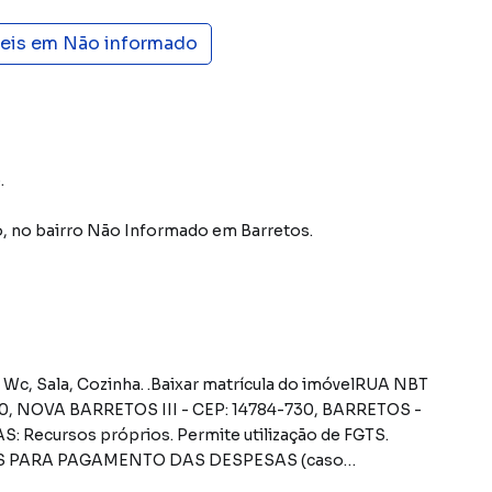
veis em
Não informado
.
o
,
no bairro Não Informado
em Barretos
.
cursos próprios. Permite utilização de FGTS.
RAS PARA PAGAMENTO DAS DESPESAS (caso
o comprador, até o limite de 10% em relação ao valor de