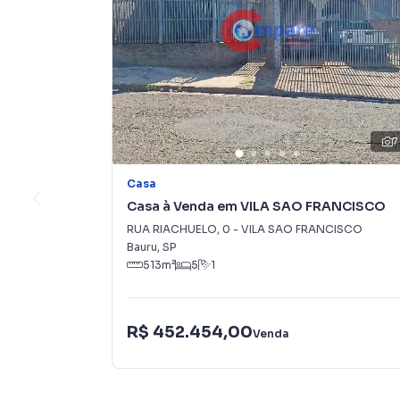
7
Casa
Casa à Venda em VILA SAO FRANCISCO
RUA RIACHUELO
,
0
-
VILA SAO FRANCISCO
Bauru
,
SP
513
m²
5
1
R$ 452.454,00
Venda