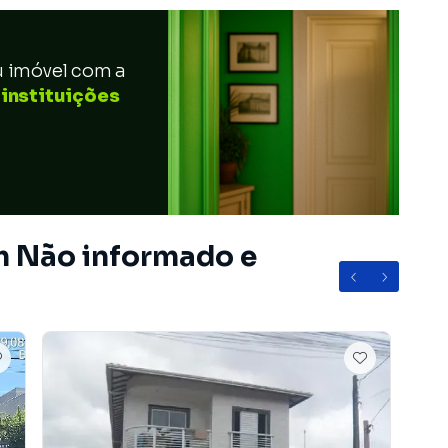
u imóvel com a
 instituições
m Não informado e