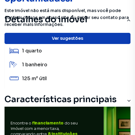
Este imóvel não está mais disponível, mas você pode
Detalhes do imóvel
conferir outros em nosso site ou deixar seu contato para
receber mais informações.
10 m²
total
Ver sugestões
1
quarto
1
banheiro
125 m²
útil
Características principais
Encontre o
financiamento
do seu
imóvel com a menor taxa,
comparando entre
8 instituições