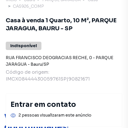
CA5926_COMP
Casa à venda 1 Quarto, 10 M², PARQUE
JARAGUA, BAURU - SP
Indisponível
RUA FRANCISCO DEOGRACIAS RECHE
,
0
-
PARQUE
JARAGUA
-
Bauru
/
SP
Código de origem:
IMCX08444430059761SP|90821671
Entrar em contato
Você pode encontrar novas
2 pessoas visualizaram este anúncio
oportunidades!