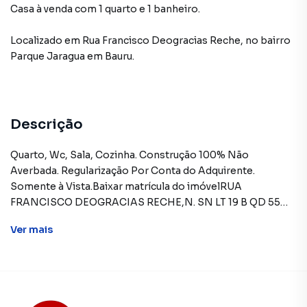
Casa à venda com 1 quarto e 1 banheiro.
Localizado
em
Rua Francisco Deogracias Reche
,
no bairro
Parque Jaragua
em Bauru
.
Descrição
Quarto, Wc, Sala, Cozinha. Construção 100% Não
Averbada. Regularização Por Conta do Adquirente.
Somente à Vista.Baixar matrícula do imóvelRUA
FRANCISCO DEOGRACIAS RECHE,N. SN LT 19 B QD 55
QUARTEIRÃO 5, PARQUE JARAGUA - CEP: 17066-440,
Ver
mais
BAURU - SAO PAULOFORMAS DE PAGAMENTO ACEITAS:
Exclusivamente à vista (somente recursos
próprios).REGRAS PARA PAGAMENTO DAS DESPESAS
(caso existam): Condomínio: Sob responsabilidade do
comprador, até o limite de 10% em relação ao valor de