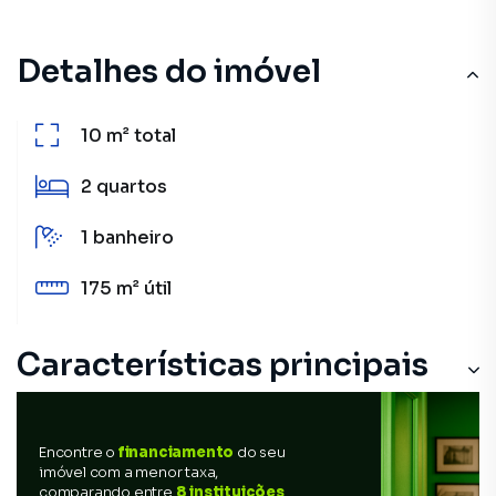
Detalhes do imóvel
10 m²
total
2
quartos
1
banheiro
175 m²
útil
Características principais
Encontre o
financiamento
do seu
imóvel com a menor taxa,
comparando entre
8 instituições