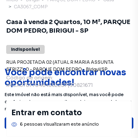
CA3067_COMP
Casa à venda 2 Quartos, 10 M², PARQUE
DOM PEDRO, BIRIGUI - SP
Indisponível
RUA PROJETADA 02 (ATUAL R MARIA ASSUNTA
STRIZZ)
,
0
-
PARQUE DOM PEDRO
-
Birigui
/
SP
Você pode encontrar novas
Código de origem:
oportunidades!
IMCX8787704643522SP|90821671
Este imóvel não está mais disponível, mas você pode
conferir outros em nosso site ou deixar seu contato para
receber mais informações.
Entrar em contato
Ver sugestões
6 pessoas visualizaram este anúncio