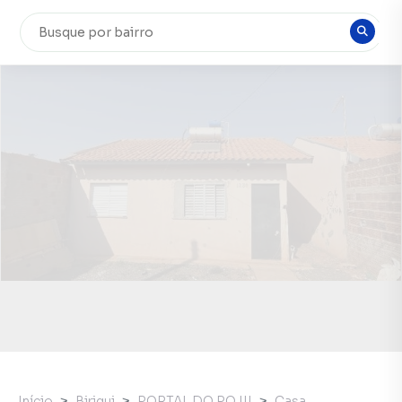
Início
Birigui
PORTAL DO PQ III
Casa