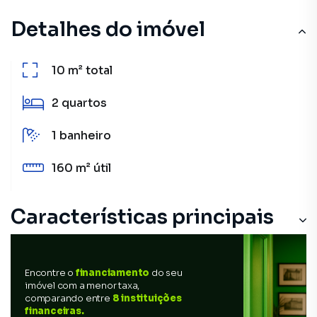
Detalhes do imóvel
10 m²
total
2
quartos
1
banheiro
160 m²
útil
Características principais
Encontre o
financiamento
do seu
imóvel com a menor taxa,
comparando entre
8 instituições
financeiras.