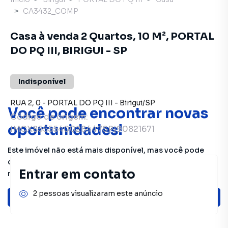
CA3432_COMP
Casa à venda 2 Quartos, 10 M², PORTAL
DO PQ III, BIRIGUI - SP
Indisponível
RUA 2
,
0
-
PORTAL DO PQ III
-
Birigui
/
SP
Você pode encontrar novas
Código de origem:
oportunidades!
IMCX8555540028447SP|90821671
Este imóvel não está mais disponível, mas você pode
conferir outros em nosso site ou deixar seu contato para
Entrar em contato
receber mais informações.
2 pessoas visualizaram este anúncio
Ver sugestões