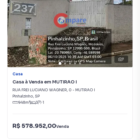
ÁREA GOURMET COMPLETA
A área de lazer é um verdadeiro convite para reunir
familiares e amigos durante todo o ano.
Espaço gourmet amplo
Ar-condicionado
Churrasqueira
7
Cozinha integrada
Excelente espaço para confraternizações
Casa
Banheiro completo de apoio à piscina
Casa à Venda em MUTIRAO I
Um ambiente elegante e funcional para desfrutar
RUA FREI LUCIANO WAGNER
,
0
-
MUTIRAO I
momentos inesquecíveis.
Pinhalzinho
,
SP
948
m²
3
1
PISCINA CINEMATOGRÁFICA
R$ 578.952,00
O grande destaque da propriedade é sua espetacular
Venda
piscina, que transforma a residência em um verdadeiro
clube particular.