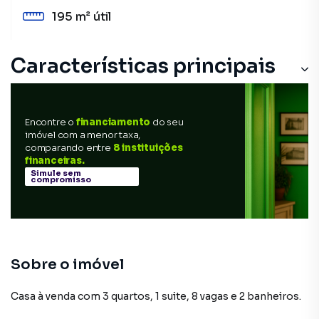
195 m²
útil
Características principais
Encontre o
financiamento
do seu
imóvel com a menor taxa,
comparando entre
8 instituições
financeiras.
Simule sem
compromisso
Sobre o imóvel
Casa à venda com 3 quartos, 1 suite, 8 vagas e 2 banheiros.