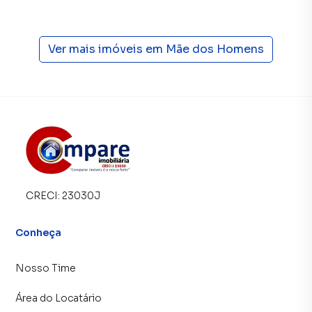
Piscina com aproximadamente 40 m²
Espelho d'água
Ver mais imóveis em
Mãe dos Homens
Cascata em pedra natural
Cerca de 200 m² de área externa revestida com
porcelanato antiderrapante
Excelente incidência solar
Espaço perfeito para lazer, descanso e eventos familiares
Um cenário exclusivo que proporciona uma experiência
única de conforto e bem-estar.
CRECI:
23030J
SEGURANÇA E INFRAESTRUTURA
Conheça
A propriedade oferece excelente estrutura de segurança e
total tranquilidade para toda a família.
Nosso Time
Muros com aproximadamente 4 metros de altura
Área do Locatário
Sistema de câmeras de monitoramento