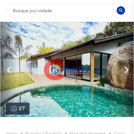
27
Início
Bragança Paulista
Mãe dos Homens
Casa