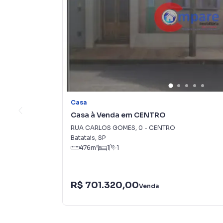
Casa
Casa à Venda em CENTRO
RUA CARLOS GOMES
,
0
-
CENTRO
Batatais
,
SP
476
m²
1
1
R$ 701.320,00
Venda