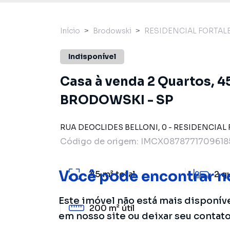
Início
Brodowski
RESIDENCIAL FORTAL
Indisponível
Casa à venda 2 Quartos, 
BRODOWSKI - SP
RUA DEOCLIDES BELLONI
,
0
-
RESIDENCIAL 
Código de origem:
IMCX0878771709618
Você pode encontrar n
45 m²
total
2
q
Este imóvel não está mais disponív
200 m²
útil
em nosso site ou deixar seu contat