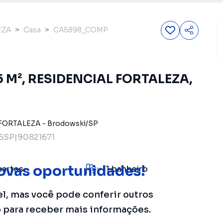
EZA
Casa
CA5898_COMP
45 M², RESIDENCIAL FORTALEZA,
FORTALEZA
-
Brodowski
/
SP
5SP|90821671
ovas oportunidades!
uartos
1
banheiro
el, mas você pode conferir outros
o para receber mais informações.