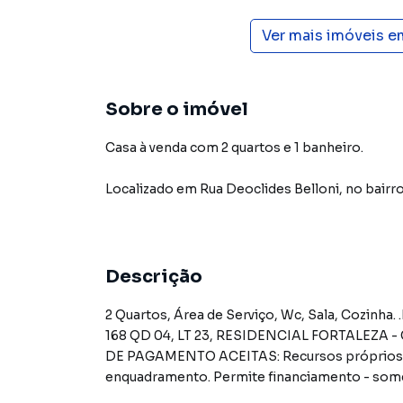
Ver mais imóveis e
Sobre o imóvel
Casa à venda com 2 quartos e 1 banheiro.
Localizado
em
Rua Deoclides Belloni
,
no bairro
Descrição
2 Quartos, Área de Serviço, Wc, Sala, Cozinha. .Baixar matrícula do imóvel RUA DEOCLIDES BELLONI,N.
168 QD 04, LT 23, RESIDENCIAL FORTALEZA - CEP: 14340-000, BRODOWSKI - SAO PAULOFORMAS
DE PAGAMENTO ACEITAS: Recursos próprios. P
enquadramento. Permite financiamento - some
proposta.REGRAS PARA PAGAMENTO DAS DES