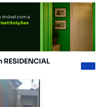
u imóvel com a
 instituições
em RESIDENCIAL