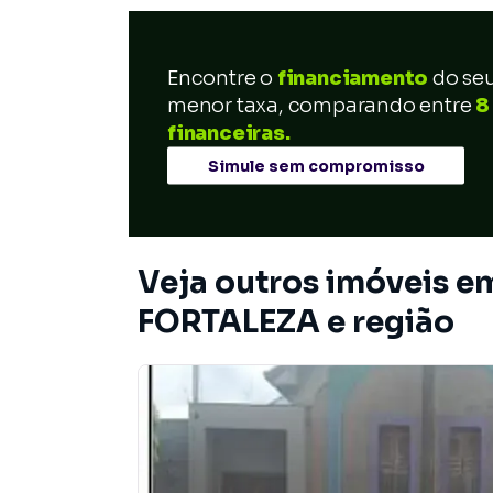
Encontre o
financiamento
do se
menor taxa, comparando entre
8
financeiras.
Simule sem compromisso
Veja outros imóveis 
FORTALEZA e região