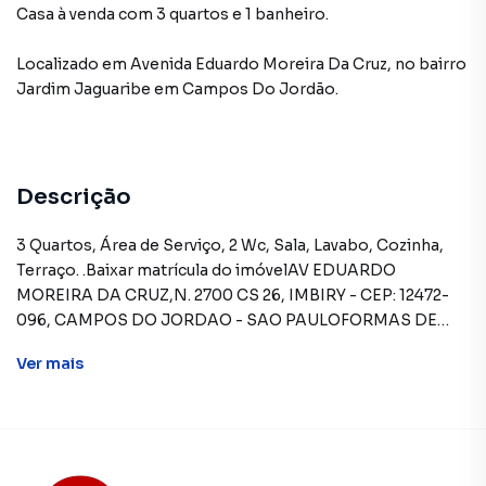
Casa à venda com 3 quartos e 1 banheiro.
Localizado
em
Avenida Eduardo Moreira Da Cruz
,
no bairro
Jardim Jaguaribe
em Campos Do Jordão
.
Descrição
3 Quartos, Área de Serviço, 2 Wc, Sala, Lavabo, Cozinha,
Terraço. .Baixar matrícula do imóvelAV EDUARDO
MOREIRA DA CRUZ,N. 2700 CS 26, IMBIRY - CEP: 12472-
096, CAMPOS DO JORDAO - SAO PAULOFORMAS DE
PAGAMENTO ACEITAS: Recursos próprios. Permite
Ver
mais
utilização de FGTS. Consulte condições e
enquadramento. Permite financiamento - somente SBPE.
Consulte condições antes de efetuar a proposta.REGRAS
PARA PAGAMENTO DAS DESPESAS (caso
existam): Condomínio: Sob responsabilidade do