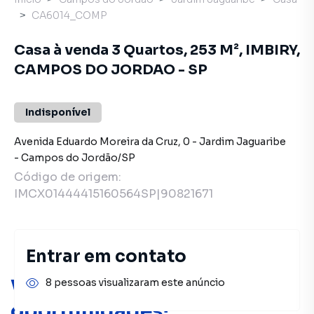
CA6014_COMP
Casa à venda 3 Quartos, 253 M², IMBIRY,
CAMPOS DO JORDAO - SP
Indisponível
Avenida Eduardo Moreira da Cruz
,
0
-
Jardim Jaguaribe
-
Campos do Jordão
/
SP
Código de origem:
IMCX01444415160564SP|90821671
Entrar em contato
Você pode encontrar novas
8 pessoas visualizaram este anúncio
oportunidades!