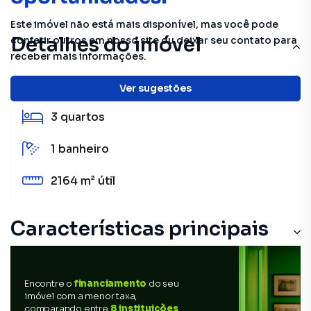
Este imóvel não está mais disponível, mas você pode
Detalhes do imóvel
conferir outros em nosso site ou deixar seu contato para
receber mais informações.
253 m²
total
Ver sugestões
3
quartos
1
banheiro
2164 m²
útil
Características principais
Encontre o
financiamento
do seu
imóvel com a menor taxa,
comparando entre
8 instituições