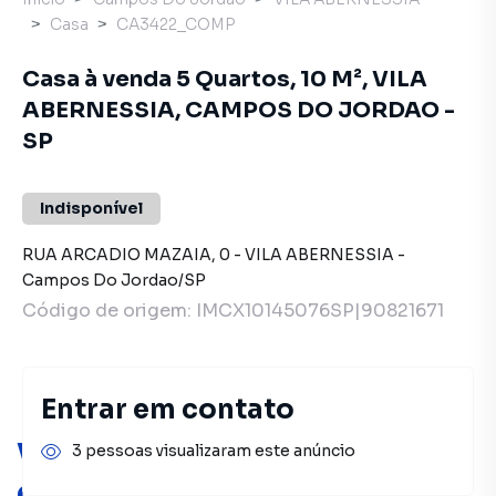
Casa
CA3422_COMP
Casa à venda 5 Quartos, 10 M², VILA
ABERNESSIA, CAMPOS DO JORDAO -
SP
Indisponível
RUA ARCADIO MAZAIA
,
0
-
VILA ABERNESSIA
-
Campos Do Jordao
/
SP
Código de origem:
IMCX10145076SP|90821671
Entrar em contato
Você pode encontrar novas
3 pessoas visualizaram este anúncio
oportunidades!