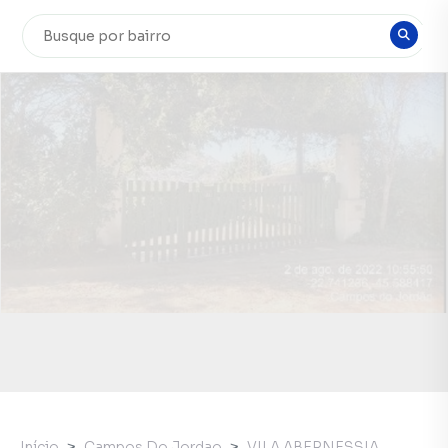
Início
Campos Do Jordao
VILA ABERNESSIA