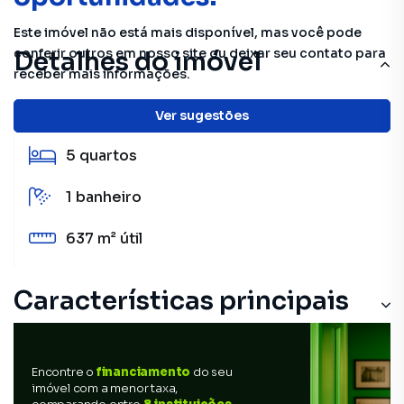
Este imóvel não está mais disponível, mas você pode
conferir outros em nosso site ou deixar seu contato para
Detalhes do imóvel
receber mais informações.
10 m²
total
Ver sugestões
5
quartos
1
banheiro
637 m²
útil
Características principais
Encontre o
financiamento
do seu
imóvel com a menor taxa,