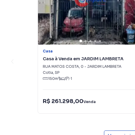
7
Casa
Casa à Venda em JARDIM LAMBRETA
RUA MATOS COSTA
,
0
-
JARDIM LAMBRETA
Cotia
,
SP
150
m²
1
1
R$ 261.298,00
Venda