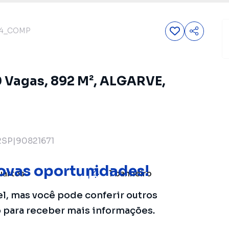
4_COMP
0 Vagas, 892 M², ALGARVE,
SP|90821671
ovas oportunidades!
uartos
1
banheiro
el, mas você pode conferir outros
o para receber mais informações.