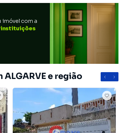
u imóvel com a
 instituições
em ALGARVE e região