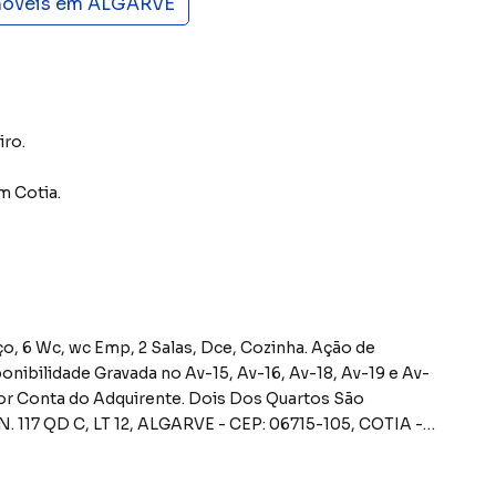
móveis em
ALGARVE
iro.
m Cotia
.