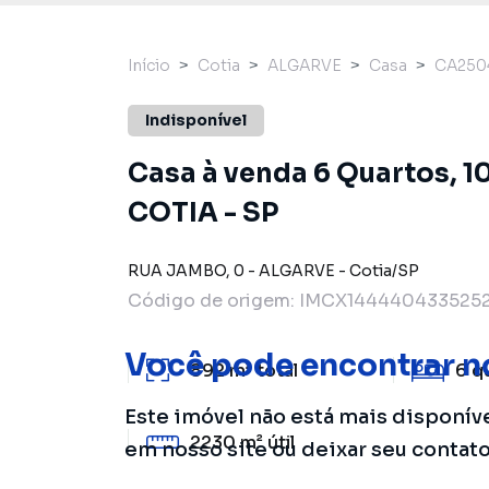
Início
Cotia
ALGARVE
Casa
CA250
Indisponível
Casa à venda 6 Quartos, 1
COTIA - SP
RUA JAMBO
,
0
-
ALGARVE
-
Cotia
/
SP
Código de origem:
IMCX1444404335252
Você pode encontrar n
892 m²
total
6
q
Este imóvel não está mais disponív
2230 m²
útil
em nosso site ou deixar seu contat