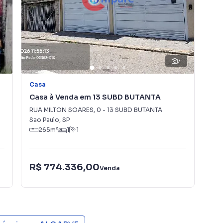
7
Casa
Ca
Casa à Venda em 13 SUBD BUTANTA
Ca
RUA MILTON SOARES
,
0
-
13 SUBD BUTANTA
AVE
Sao Paulo
,
SP
Var
265
m²
1
1
R$ 774.336,00
R$
Venda