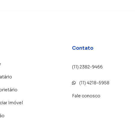
Contato
e
(11) 2382-9466
atário
(11) 4218-5958
prietário
Fale conosco
iar Imóvel
lão