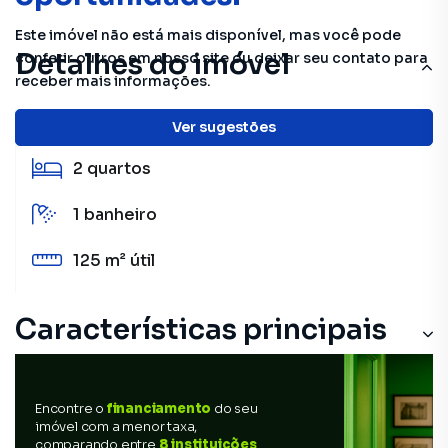
Este imóvel não está mais disponível, mas você pode
Detalhes do imóvel
conferir outros em nosso site ou deixar seu contato para
receber mais informações.
10 m²
total
Ver sugestões
2
quartos
1
banheiro
125 m²
útil
Características principais
Encontre o
financiamento
do seu
imóvel com a menor taxa,
comparando entre
8 instituições