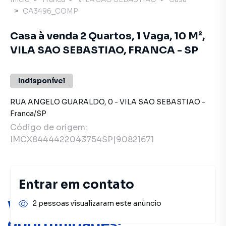
CA3496_COMP
Casa à venda 2 Quartos, 1 Vaga, 10 M²,
VILA SAO SEBASTIAO, FRANCA - SP
Indisponível
RUA ANGELO GUARALDO
,
0
-
VILA SAO SEBASTIAO
-
Franca
/
SP
Código de origem:
IMCX8444422043754SP|90821671
Entrar em contato
Você pode encontrar novas
2 pessoas visualizaram este anúncio
oportunidades!