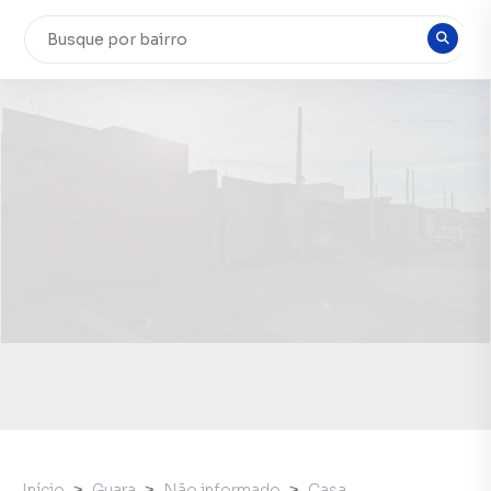
Início
Guara
Não informado
Casa