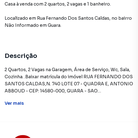
Casa à venda com 2 quartos, 2 vagas e 1 banheiro.
Localizado
em
Rua Fernando Dos Santos Caldas
,
no bairro
Não Informado
em Guara
.
Descrição
2 Quartos, 2 Vagas na Garagem, Área de Serviço, Wc, Sala,
Cozinha. .Baixar matrícula do imóvel RUA FERNANDO DOS
SANTOS CALDAS,N. 740 LOTE 07 - QUADRA E, ANTONIO
ABBOUD - CEP: 14580-000, GUARA - SAO
PAULOFORMAS DE PAGAMENTO ACEITAS:
Ver
mais
Exclusivamente à vista (somente recursos
próprios).REGRAS PARA PAGAMENTO DAS DESPESAS
(caso existam): Condomínio: Sob responsabilidade do
comprador, até o limite de 10% em relação ao valor de
avaliação do imóvel. A CAIXA realizará o pagamento