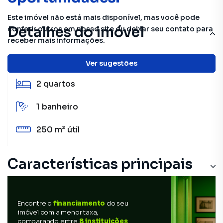
Este imóvel não está mais disponível, mas você pode
Detalhes do imóvel
conferir outros em nosso site ou deixar seu contato para
receber mais informações.
52 m²
total
Ver sugestões
2
quartos
1
banheiro
250 m²
útil
Características principais
Encontre o
financiamento
do seu
imóvel com a menor taxa,
comparando entre
8 instituições