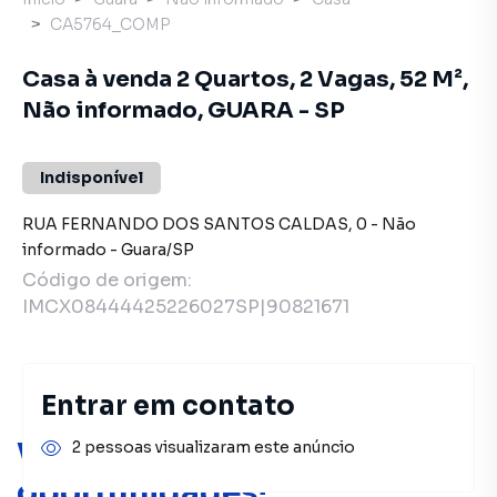
CA5764_COMP
Casa à venda 2 Quartos, 2 Vagas, 52 M²,
Não informado, GUARA - SP
Indisponível
RUA FERNANDO DOS SANTOS CALDAS
,
0
-
Não
informado
-
Guara
/
SP
Código de origem:
IMCX08444425226027SP|90821671
Entrar em contato
Você pode encontrar novas
2 pessoas visualizaram este anúncio
oportunidades!