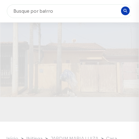
Início
Ibitinga
JARDIM MARIA LUIZA
Casa