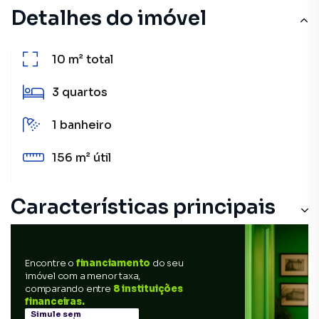
Detalhes do imóvel
10 m²
total
3
quartos
1
banheiro
156 m²
útil
Características principais
Encontre o
financiamento
do seu
imóvel com a menor taxa,
comparando entre
8 instituições
financeiras.
Simule sem