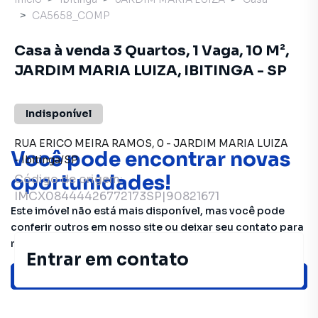
CA5658_COMP
Casa à venda 3 Quartos, 1 Vaga, 10 M²,
JARDIM MARIA LUIZA, IBITINGA - SP
Indisponível
RUA ERICO MEIRA RAMOS
,
0
-
JARDIM MARIA LUIZA
Você pode encontrar novas
-
Ibitinga
/
SP
oportunidades!
Código de origem:
IMCX08444426772173SP|90821671
Este imóvel não está mais disponível, mas você pode
conferir outros em nosso site ou deixar seu contato para
receber mais informações.
Entrar em contato
Ver sugestões