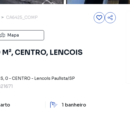
CA6425_COMP
Mapa
79 M², CENTRO, LENCOIS
NS
,
0
-
CENTRO
-
Lencois Paulista
/
SP
21671
arto
1
banheiro