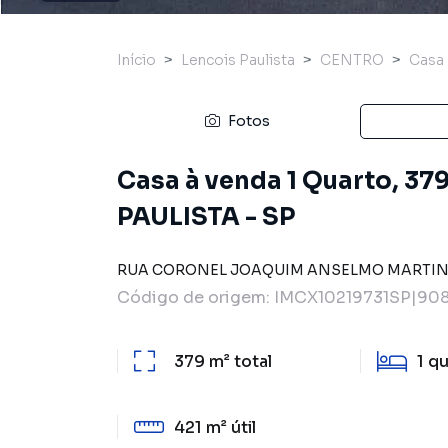
Início
Lencois Paulista
CENTRO
Casa
Fotos
Casa à venda 1 Quarto, 3
PAULISTA - SP
RUA CORONEL JOAQUIM ANSELMO MARTI
Código de origem:
IMCX10219731SP|908
379 m²
total
1
qu
421 m²
útil