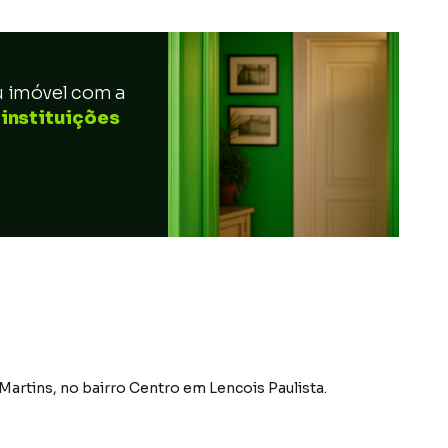
u imóvel com a
 instituições
Martins
,
no bairro Centro
em Lencois Paulista
.