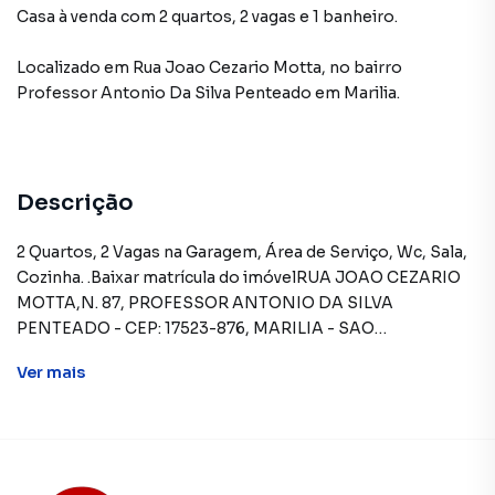
Casa à venda com 2 quartos, 2 vagas e 1 banheiro.
Localizado
em
Rua Joao Cezario Motta
,
no bairro
Professor Antonio Da Silva Penteado
em Marilia
.
Descrição
2 Quartos, 2 Vagas na Garagem, Área de Serviço, Wc, Sala,
Cozinha. .Baixar matrícula do imóvelRUA JOAO CEZARIO
MOTTA,N. 87, PROFESSOR ANTONIO DA SILVA
PENTEADO - CEP: 17523-876, MARILIA - SAO
PAULOFORMAS DE PAGAMENTO ACEITAS: Recursos
Ver
mais
próprios. Permite utilização de FGTS. Consulte condições
e enquadramento. Permite financiamento - somente
SBPE. Consulte condições antes de efetuar a
proposta.REGRAS PARA PAGAMENTO DAS DESPESAS
(caso existam): Condomínio: Sob responsabilidade do