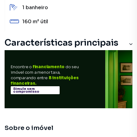
1
banheiro
160 m²
útil
Características principais
Encontre o
financiamento
do seu
imóvel com a menor taxa,
comparando entre
8 instituições
financeiras.
Simule sem
compromisso
Sobre o imóvel