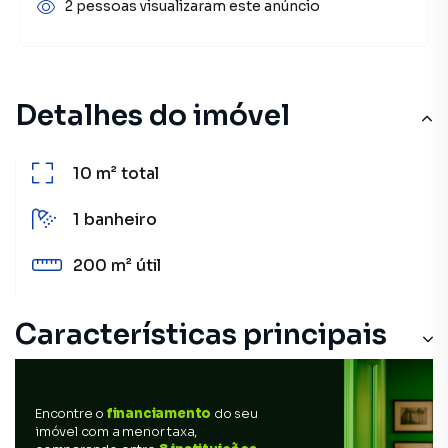
2 pessoas visualizaram este anúncio
Detalhes do imóvel
10 m²
total
1
banheiro
200 m²
útil
Características principais
Encontre o
financiamento
do seu
imóvel com a menor taxa,