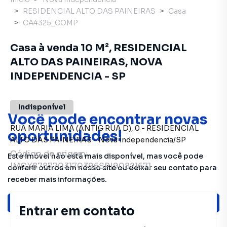
RESIDENCIAL ALTO DAS PAINEIRAS
Casa
CA4325_COMP
Casa à venda 10 M², RESIDENCIAL
ALTO DAS PAINEIRAS, NOVA
INDEPENDENCIA - SP
Indisponível
Você pode encontrar novas
RUA MARIA LIMA (ANTIG RUA D)
,
0
-
RESIDENCIAL
oportunidades!
ALTO DAS PAINEIRAS
-
Nova Independencia
/
SP
Código de origem:
Este imóvel não está mais disponível, mas você pode
IMCX8787703170396SP|90821671
conferir outros em nosso site ou deixar seu contato para
receber mais informações.
Ver sugestões
Entrar em contato