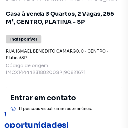
Casa à venda 3 Quartos, 2 Vagas, 255
M², CENTRO, PLATINA - SP
Indisponível
RUA ISMAEL BENEDITO CAMARGO
,
0
-
CENTRO
-
Platina
/
SP
Código de origem:
IMCX1444423180200SP|90821671
Entrar em contato
11 pessoas visualizaram este anúncio
Você pode encontrar novas
oportunidades!