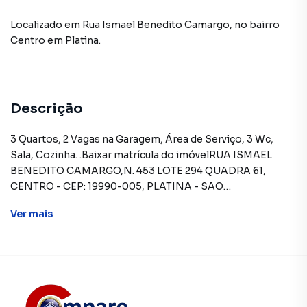
Localizado
em
Rua Ismael Benedito Camargo
,
no bairro
Centro
em Platina
.
Descrição
3 Quartos, 2 Vagas na Garagem, Área de Serviço, 3 Wc,
Sala, Cozinha. .Baixar matrícula do imóvelRUA ISMAEL
BENEDITO CAMARGO,N. 453 LOTE 294 QUADRA 61,
CENTRO - CEP: 19990-005, PLATINA - SAO
PAULOFORMAS DE PAGAMENTO ACEITAS: Recursos
Ver
mais
próprios. Permite utilização de FGTS. Consulte condições
e enquadramento. Permite financiamento - somente
SBPE. Consulte condições antes de efetuar a
proposta.REGRAS PARA PAGAMENTO DAS DESPESAS
(caso existam): Condomínio: Sob responsabilidade do
comprador, até o limite de 10% em relação ao valor de