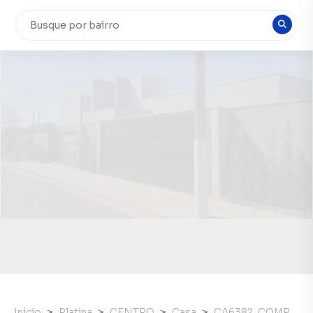
Início
Platina
CENTRO
Casa
CA6382_COMP