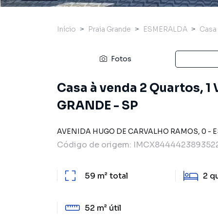
Início
Praia Grande
ESMERALDA
Casa
Fotos
Casa à venda 2 Quartos, 1
GRANDE - SP
AVENIDA HUGO DE CARVALHO RAMOS
,
0
-
E
Código de origem:
IMCX8444423893522
59 m²
total
2
q
52 m²
útil