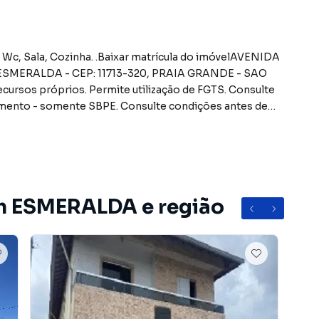
, Wc, Sala, Cozinha. .Baixar matrícula do imóvelAVENIDA
SMERALDA - CEP: 11713-320, PRAIA GRANDE - SAO
s próprios. Permite utilização de FGTS. Consulte
mento - somente SBPE. Consulte condições antes de
 DAS DESPESAS (caso existam): Condomínio: Sob
 10% em relação ao valor de avaliação do imóvel. A
ue exceder o limite de 10% do valor de avaliação.
quando o débito for inferior a 10% do valor de
 débito for superior a 10% do valor de avaliação.
em ESMERALDA e região
izado para venda com valores abaixo do mercado.
ce mínimo
 Imobiliária Compare presta assessoria completa em