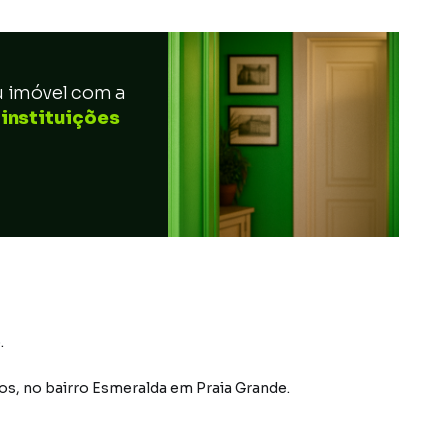
u imóvel com a
 instituições
.
os
,
no bairro Esmeralda
em Praia Grande
.