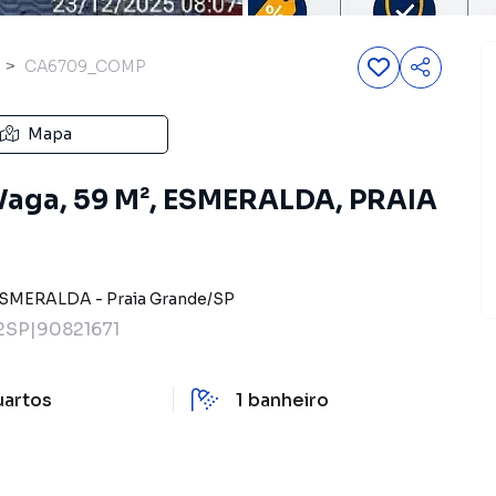
CA6709_COMP
Mapa
 Vaga, 59 M², ESMERALDA, PRAIA
SMERALDA
-
Praia Grande
/
SP
SP|90821671
uartos
1
banheiro