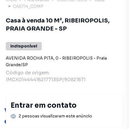
CA5714_COMP
Casa à venda 10 M², RIBEIROPOLIS,
PRAIA GRANDE - SP
Indisponível
AVENIDA ROCHA PITA
,
0
-
RIBEIROPOLIS
-
Praia
Grande
/
SP
Código de origem:
IMCX01444416217713SP|90821671
Entrar em contato
Você pode encontrar novas
2 pessoas visualizaram este anúncio
oportunidades!