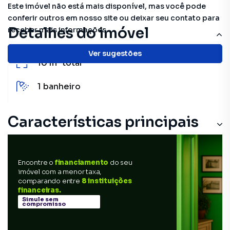
Este imóvel não está mais disponível, mas você pode
conferir outros em nosso site ou deixar seu contato para
Detalhes do imóvel
receber mais informações.
Ver sugestões
10 m²
total
1
banheiro
Características principais
Encontre o
financiamento
do seu
imóvel com a menor taxa,
comparando entre
8 instituições
financeiras.
Simule sem
compromisso