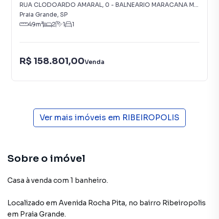
RUA CLODOARDO AMARAL
,
0
-
BALNEARIO MARACANA MIRIM
Praia Grande
,
SP
49
m²
2
1
1
R$ 158.801,00
Venda
Ver mais imóveis em
RIBEIROPOLIS
Sobre o imóvel
Casa à venda com 1 banheiro.
Localizado
em
Avenida Rocha Pita
,
no bairro Ribeiropolis
em Praia Grande
.