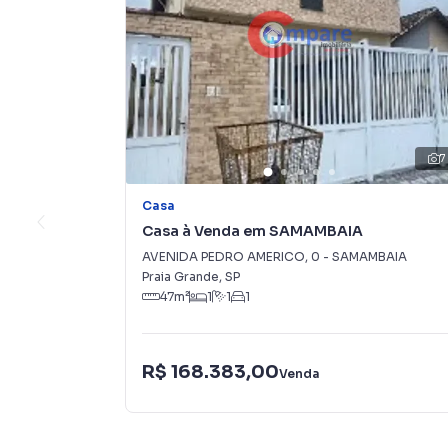
7
Casa
Casa à Venda em SAMAMBAIA
AVENIDA PEDRO AMERICO
,
0
-
SAMAMBAIA
Praia Grande
,
SP
47
m²
1
1
1
R$ 168.383,00
Venda