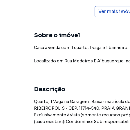
Ver mais imó
Sobre o imóvel
Casa à venda com 1 quarto, 1 vaga e 1 banheiro.
Localizado
em
Rua Medeiros E Albuquerque
,
no
Descrição
Quarto, 1 Vaga na Garagem. .Baixar matrícula 
RIBEIROPOLIS - CEP: 11714-540, PRAIA G
Exclusivamente à vista (somente recursos
(caso existam): Condomínio: Sob responsabili
valor de avaliação do imóvel. A CAIXA realizar