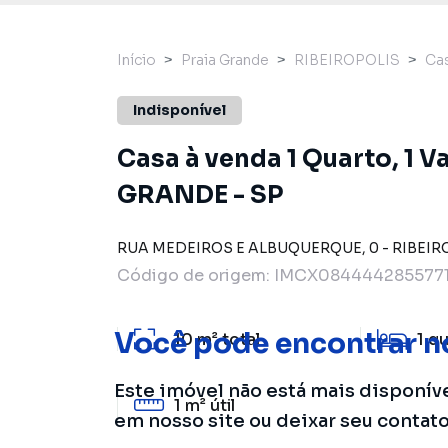
Início
Praia Grande
RIBEIROPOLIS
Ca
Indisponível
Casa à venda 1 Quarto, 1 
GRANDE - SP
RUA MEDEIROS E ALBUQUERQUE
,
0
-
RIBEIR
Código de origem:
IMCX0844442855771
Você pode encontrar n
10 m²
total
1
qu
Este imóvel não está mais disponív
1 m²
útil
em nosso site ou deixar seu contat