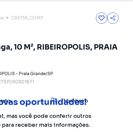
sa
CA5758_COMP
Vaga, 10 M², RIBEIROPOLIS, PRAIA
OPOLIS
-
Praia Grande
/
SP
7SP|90821671
ovas oportunidades!
arto
1
banheiro
el, mas você pode conferir outros
o para receber mais informações.