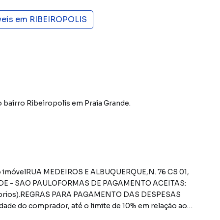
veis em
RIBEIROPOLIS
 bairro Ribeiropolis
em Praia Grande
.
do imóvelRUA MEDEIROS E ALBUQUERQUE,N. 76 CS 01,
RANDE - SAO PAULOFORMAS DE PAGAMENTO ACEITAS:
 próprios).REGRAS PARA PAGAMENTO DAS DESPESAS
dade do comprador, até o limite de 10% em relação ao
á o pagamento apenas do valor que exceder o limite de