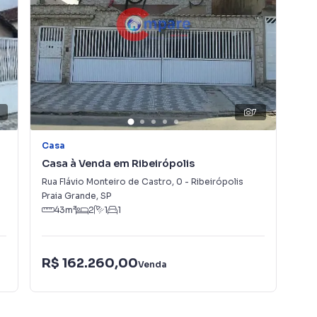
7
Casa
Ca
Casa à Venda em Ribeirópolis
Ca
Rua Flávio Monteiro de Castro
,
0
-
Ribeirópolis
RU
Praia Grande
,
SP
Pra
43
m²
2
1
1
R$ 162.260,00
R$
Venda