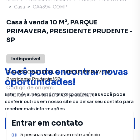
Casa
CA4394_COMP
Casa à venda 10 M², PARQUE
PRIMAVERA, PRESIDENTE PRUDENTE -
SP
Indisponível
Você pode encontrar novas
RUA JOAO BARRIOS
,
0
-
PARQUE PRIMAVERA
-
Presidente Prudente
/
SP
oportunidades!
Código de origem:
Este imóvel não está mais disponível, mas você pode
IMCX8444424215064SP|90821671
conferir outros em nosso site ou deixar seu contato para
receber mais informações.
Entrar em contato
Ver sugestões
5 pessoas visualizaram este anúncio