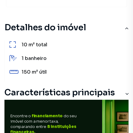
Detalhes do imóvel
10 m²
total
1
banheiro
150 m²
útil
Características principais
Encontre o
financiamento
do seu
imóvel com a menor taxa,
comparando entre
8 instituições
financeiras.