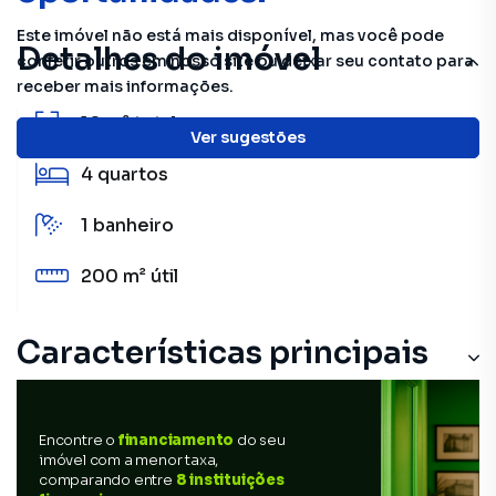
Este imóvel não está mais disponível, mas você pode
Detalhes do imóvel
conferir outros em nosso site ou deixar seu contato para
receber mais informações.
10 m²
total
Ver sugestões
4
quartos
1
banheiro
200 m²
útil
Características principais
Encontre o
financiamento
do seu
imóvel com a menor taxa,
comparando entre
8 instituições