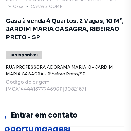
Casa
CA2395_COMP
Casa à venda 4 Quartos, 2 Vagas, 10 M²,
JARDIM MARIA CASAGRA, RIBEIRAO
PRETO - SP
Indisponível
RUA PROFESSORA ADORAMA MARIA
,
0
-
JARDIM
MARIA CASAGRA
-
Ribeirao Preto
/
SP
Código de origem:
IMCX1444413777459SP|90821671
Entrar em contato
Você pode encontrar novas
oportunidades!