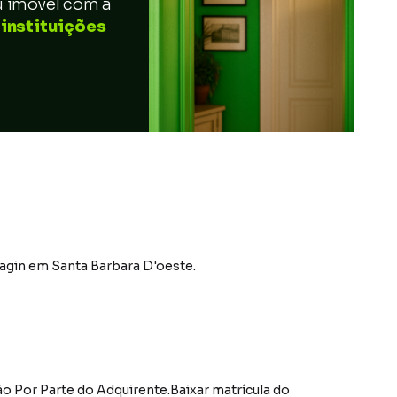
u imóvel com a
 instituições
agin
em Santa Barbara D'oeste
.
ção para esclarecer dúvidas, simular condições de pagamento e garantir que você tenha acesso ao financiamento com toda a segurança e comodidade que a Caixa Econômica Federal oferece.Ao fazer a sua proposta no site Ximóveis Caixa, não deixe de indicar a Imobiliária Compare como seu Correspondente Caixa, para que possamos continuar prestando o melhor atendimento, desde o processo de aquisição até a formalização do financiamento. Assim, você garante que todo o trâmite será realizado de forma rápida e eficaz, com o suporte de quem conhece o mercado e as particularidades de cada etapa.Por que Comprar Imóveis Adjudicados pela Caixa com a Imobiliária Compare?Nós, da Imobiliária Compare, somos especialistas em intermediar a aquisição de imóveis adjudicados da Caixa. Nossa experiência e conhecimento do mercado garantem que você terá o suporte necessário em todas as etapas do processo, desde a escolha do imóvel até a finalização da compra. Atuamos com transparência, eficiência e total comprometimento com nossos clientes, assegurando que sua aquisição seja segura e vantajosa.Aproveite essa chance única! Imóveis com preços abaixo do valor de mercado, condições de pagamento facilitadas e com o respaldo de uma das maiores instituições financeiras do país. Entre em contato conosco e agende uma visita aos imóveis de seu interesse.Serviços realizados por um Correspondente Caixa Aqui:1 - Financiamentos habitacionais: Atendimento a clientes interessados em financiar a compra de imóveis por meio dos produtos Caixa, facilitando o acesso ao crédito.2 - Consórcios imobiliários e de veículos: Intermediação de consórcios para aquisição de imóveis e automóveis com as melhores condições.3 - Empréstimos e créditos pessoais: Oferecimento de linhas de crédito pessoal e consignado, incluindo crédito para aposentados e pensionistas.4 - Abertura de contas e movimentação bancária: Auxílio na abertura de contas poupança e corrente, pagamentos e transferências bancárias, além da gestão de recebimentos e pagamentos de boletos.5 - Seguro habitacional e outros seguros: Apresentação e venda de seguros diversos, como seguros habitacionais e de vida.6 - Intermediação de FGTS: Processamento de saques e consultas relacionados ao Fundo de Garantia do Tempo de Serviço (FGTS).Serviços de assessoramento em leilão:1 - Identificação de oportunidades de leilão: Orientação sobre imóveis disponíveis nos leilões da Caixa, com análise de viabilidade e potencial de investimento.2 - Assessoria na documentação e pesquisa do imóvel: Verificação de certidões, dívidas, ocupação e situação jurídica do imóvel antes da compra.3 - Orientação jurídica e financeira: Suporte em questões legais e financeiras, desde a participação no leilão até o fechamento da compra.4 - Acompanhamento pós-leilão: Suporte no processo de desocupação do imóvel (se necessário), regularização de documentação e outros trâmites legais.Credenciamento de venda de imóveis adjudicados:1 - Divulgação de imóveis adjudicados Caixa: Publicação e promoção de imóveis recuperados pela Caixa, com todas as informações relevantes ao comprador.2 - Intermediação de vendas diretas e on-line: Facilitação das vendas de imóveis adjudicados tanto por meio de propostas on-line quanto presenciais.3 - Assessoria jurídica e financeira: Orientação sobre as particularidades legais e financeiras dessas aquisições, garantindo que o comprador compreenda os trâmites e condições.4 - Auxílio na obtenção de financiamento: Como Correspondente Caixa, você facilita o processo de financiamento dos imóveis adquiridos pelos seus clientes. FORMAS DE PAGAMENTO ACEITAS: Exclusivamente à vista (somente recursos próprios).REGRAS PARA PAGAMENTO DAS DESPESAS (caso existam): Condomínio: Sob responsabilidade do comprador, até o limite de 10% em relação ao valor de avaliação do imóvel. A CAIXA realizará o pagamento apenas do valor que exceder o limite de 10% do valor de avaliação. Tributos: Sob responsabilidade do comprador. Existe área não averbada. Casa para Venda em região valorizada do bairro JARDIM BATAGIN, em Santa Barbara D'oeste. Não encontrou o que procurava ou deseja mais informações sobre Casa em Santa Barbara D'oeste? Entre em contato com nossa equipe pelo telefone (11) 2382-9466. A Imobiliária Compare tem mais opções de apartamentos, casas residenciais e comerciais, sobrados, terrenos, lojas e barracões para venda ou locação, além de empreendimentos em construção ou lançamentos na planta em JARDIM BATAGIN e em outras regiões de Santa Barbara D'oeste. Aqui você encontra milhares de ofertas para encontrar o imóvel que mais combina com seu estilo de vida. Negocie seu imóvel de forma totalmente online, com segurança e tranquilidade. Na Imobiliária Compare você consegue comprar ou alugar um imóvel em Santa Barbara D'oeste mesmo não estando na cidade e com a praticidade de fazer tudo online, direto do seu computador ou smartphone. Nós criamos soluções inovadoras para simplificar a relação de proprietários, in