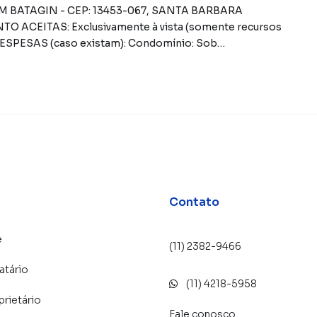
Contato
e
(11) 2382-9466
atário
(11) 4218-5958
prietário
Fale conosco