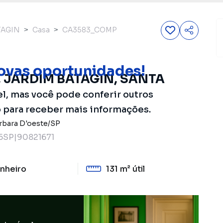
TAGIN
Casa
CA3583_COMP
ovas oportunidades!
M², JARDIM BATAGIN, SANTA
el, mas você pode conferir outros
o para receber mais informações.
rbara D'oeste
/
SP
SP|90821671
nheiro
131 m²
útil