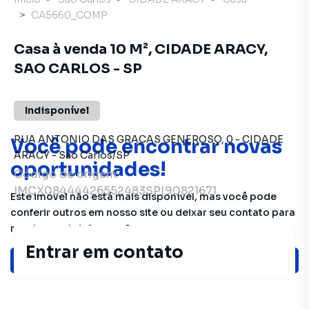
CA5660_COMP
Casa à venda 10 M², CIDADE ARACY,
SAO CARLOS - SP
Indisponível
RUA ANTONIO DAS GRACAS GENEROSO
,
0
-
CIDADE
Você pode encontrar novas
ARACY
-
Sao Carlos
/
SP
oportunidades!
Código de origem:
IMCX08444426552483SP|90821671
Este imóvel não está mais disponível, mas você pode
conferir outros em nosso site ou deixar seu contato para
receber mais informações.
Entrar em contato
Ver sugestões