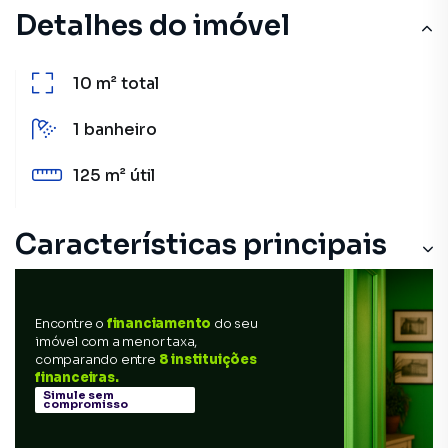
Detalhes do imóvel
10 m²
total
1
banheiro
125 m²
útil
Características principais
Encontre o
financiamento
do seu
imóvel com a menor taxa,
comparando entre
8 instituições
financeiras.
Simule sem
compromisso