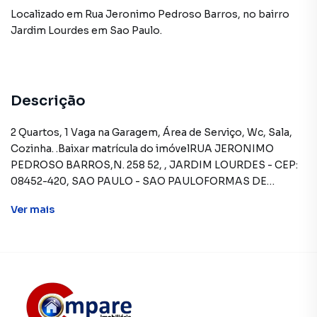
Localizado
em
Rua Jeronimo Pedroso Barros
,
no bairro
Jardim Lourdes
em Sao Paulo
.
Descrição
2 Quartos, 1 Vaga na Garagem, Área de Serviço, Wc, Sala,
Cozinha. .Baixar matrícula do imóvelRUA JERONIMO
PEDROSO BARROS,N. 258 52, , JARDIM LOURDES - CEP:
08452-420, SAO PAULO - SAO PAULOFORMAS DE
PAGAMENTO ACEITAS: Recursos próprios. Permite
Ver
mais
utilização de FGTS. Consulte condições e
enquadramento. Permite financiamento - somente SBPE.
Consulte condições antes de efetuar a proposta.REGRAS
PARA PAGAMENTO DAS DESPESAS (caso
existam): Condomínio: Sob responsabilidade do
comprador, até o limite de 10% em relação ao valor de
avaliação do imóvel. A CAIXA realizará o pagamento