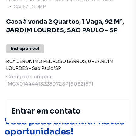
CA5571_COMP
Casa à venda 2 Quartos, 1 Vaga, 92 M²,
JARDIM LOURDES, SAO PAULO - SP
Indisponível
RUA JERONIMO PEDROSO BARROS
,
0
-
JARDIM
LOURDES
-
Sao Paulo
/
SP
Código de origem:
IMCX01444413228072SP|90821671
Entrar em contato
Você pode encontrar novas
oportunidades!