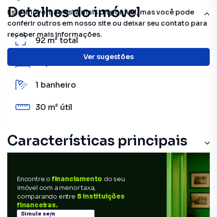
Detalhes do imóvel
Este imóvel não está mais disponível, mas você pode
conferir outros em nosso site ou deixar seu contato para
receber mais informações.
92 m²
total
Ver sugestões
2
quartos
1
banheiro
30 m²
útil
Características principais
Encontre o
financiamento
do seu
imóvel com a menor taxa,
comparando entre
8 instituições
financeiras.
Simule sem