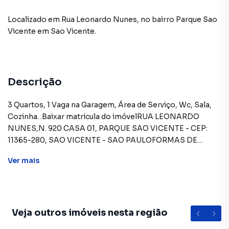
Localizado
em
Rua Leonardo Nunes
,
no bairro Parque Sao
Vicente
em Sao Vicente
.
Descrição
3 Quartos, 1 Vaga na Garagem, Área de Serviço, Wc, Sala,
Cozinha. .Baixar matrícula do imóvelRUA LEONARDO
NUNES,N. 920 CASA 01, PARQUE SAO VICENTE - CEP:
11365-280, SAO VICENTE - SAO PAULOFORMAS DE
PAGAMENTO ACEITAS: Recursos próprios. Permite
Ver
mais
utilização de FGTS. Consulte condições e enquadramento.
Permite financiamento - somente SBPE. Consulte
condições antes de efetuar a proposta.REGRAS PARA
PAGAMENTO DAS DESPESAS (caso existam):
Condomínio: Sob responsabilidade do comprador, até o
Veja outros imóveis nesta região
limite de 10% em relação ao valor de avaliação do imóvel. A