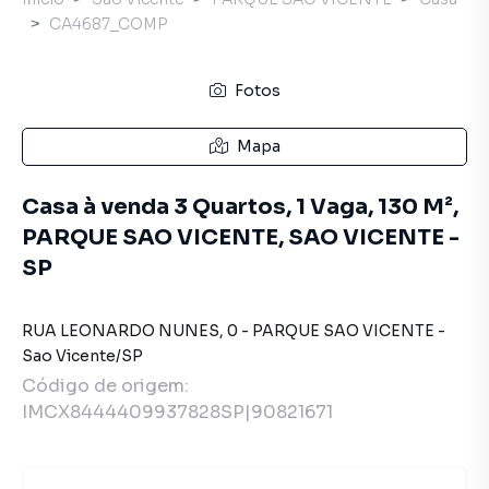
CA4687_COMP
Fotos
Mapa
Casa à venda 3 Quartos, 1 Vaga, 130 M²,
PARQUE SAO VICENTE, SAO VICENTE -
SP
RUA LEONARDO NUNES
,
0
-
PARQUE SAO VICENTE
-
Sao Vicente
/
SP
Código de origem:
IMCX8444409937828SP|90821671