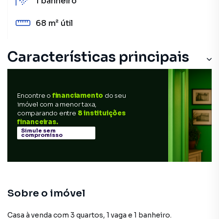
1
banheiro
68 m²
útil
Características principais
Encontre o
financiamento
do seu
imóvel com a menor taxa,
comparando entre
8 instituições
financeiras.
Simule sem
compromisso
Sobre o imóvel
Casa à venda com 3 quartos, 1 vaga e 1 banheiro.