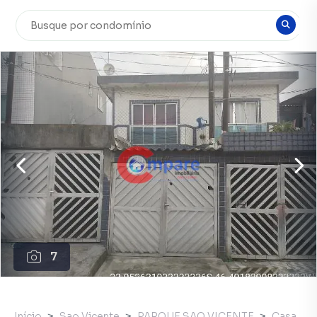
7
Início
Sao Vicente
PARQUE SAO VICENTE
Casa