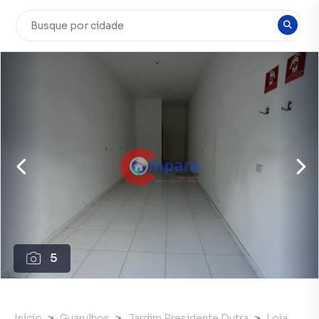
5
Início
Guarulhos
Jardim Presidente Dutra
Loja