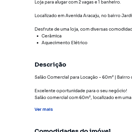
Loja para alugar com 2 vagas e 1 banheiro.
Localizado
em
Avenida Aracaju
,
no bairro Jard
Desfrute de
uma loja
, com diversas comodida
Cerâmica
Aquecimento Elétrico
Descrição
Salão Comercial para Locação – 60m² | Bairro
Excelente oportunidade para o seu negócio!
Salão comercial com 60m², localizado em uma 
grande fluxo de pessoas e veículos.
Ver
mais
Ideal para:
Comodidades do imóvel
Pet shop