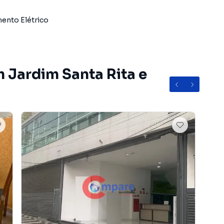
ento Elétrico
m Jardim Santa Rita e
idade e fácil acesso, perfeito para quem busca abrir ou
da e valorizada.
rro Jardim Santa Rita, em Guarulhos. Não encontrou o que