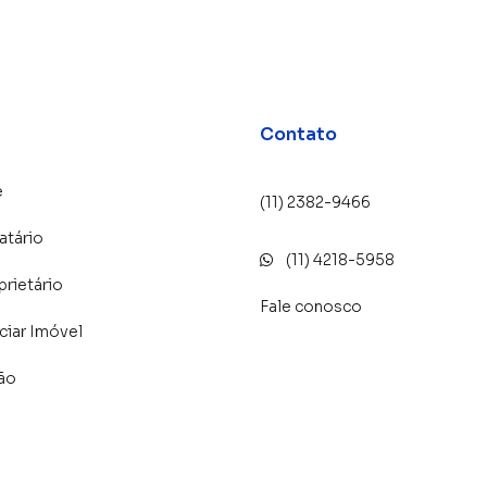
uito o número de contatos interessados e tendo como
 alugar seu imóvel mais rápido. Contamos também com
dos e uma central de atendimento preparada para
Contato
e
(11) 2382-9466
atário
(11) 4218-5958
prietário
Fale conosco
iar Imóvel
lão