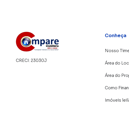
específicas para Guarulhos, o que aumenta m
consequência uma maior chance de vender ou
um time de programadores, corretores treina
atender proprietários e inquilinos.
Conheça
Nosso Tim
CRECI:
23030J
Área do Loc
Área do Pro
Como Financ
Imóveis lei