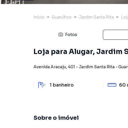
Início
Guarulhos
Jardim Santa Rita
Loj
Fotos
Loja para Alugar, Jardim 
Avenida Aracaju
,
401
-
Jardim Santa Rita
-
Guar
1
banheiro
60 
Sobre o imóvel