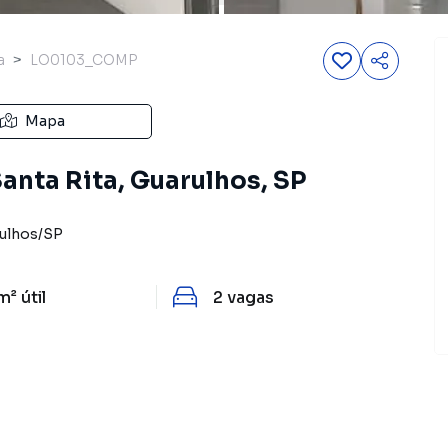
a
LO0103_COMP
Mapa
Santa Rita, Guarulhos, SP
ulhos
/
SP
m²
útil
2
vagas