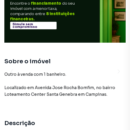
Encontre o
financiamento
do seu
imóvel com a menor taxa,
comparando entre
8 instituições
financeiras.
Simule sem
compromisso
Sobre o imóvel
Outro à venda com 1 banheiro.
Localizado
em
Avenida Jose Rocha Bomfim
,
no bairro
Loteamento Center Santa Genebra
em Campinas
.
Descrição