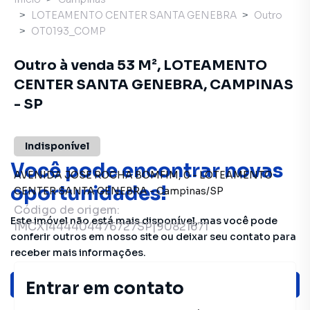
LOTEAMENTO CENTER SANTA GENEBRA
Outro
OT0193_COMP
Outro à venda 53 M², LOTEAMENTO
CENTER SANTA GENEBRA, CAMPINAS
- SP
Indisponível
Você pode encontrar novas
AVENIDA JOSE ROCHA BOMFIM
,
0
-
LOTEAMENTO
oportunidades!
CENTER SANTA GENEBRA
-
Campinas
/
SP
Código de origem:
Este imóvel não está mais disponível, mas você pode
IMCX1444404476727SP|90821671
conferir outros em nosso site ou deixar seu contato para
receber mais informações.
Entrar em contato
Ver sugestões