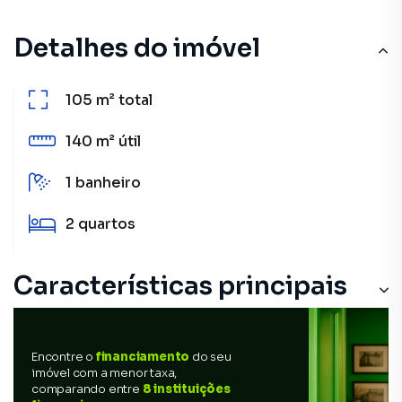
Detalhes do imóvel
105 m²
total
140 m²
útil
1
banheiro
2
quartos
Características principais
Encontre o
financiamento
do seu
imóvel com a menor taxa,
comparando entre
8 instituições