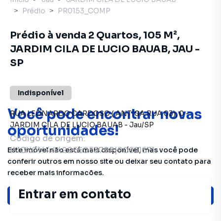
Prédio
PR0153_COMP
Prédio à venda 2 Quartos, 105 M²,
JARDIM CILA DE LUCIO BAUAB, JAU -
SP
Indisponível
Você pode encontrar novas
RUA LEONARDO CARDOSO ( ANTIGA RUA 03)
,
0
-
JARDIM CILA DE LUCIO BAUAB
-
Jau
/
SP
oportunidades!
Código de origem:
IMCX01444420660537SP|90821671
Este imóvel não está mais disponível, mas você pode
conferir outros em nosso site ou deixar seu contato para
receber mais informações.
Entrar em contato
Ver sugestões