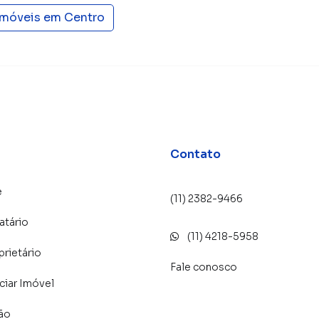
imóveis em
Centro
Contato
e
(11) 2382-9466
atário
(11) 4218-5958
prietário
Fale conosco
iar Imóvel
lão