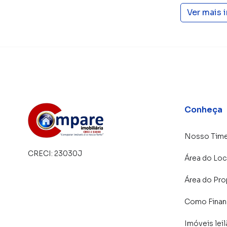
atender proprietários e inquilinos.
Ver mais 
Conheça
Nosso Tim
CRECI:
23030J
Área do Loc
Área do Pro
Como Financ
Imóveis lei