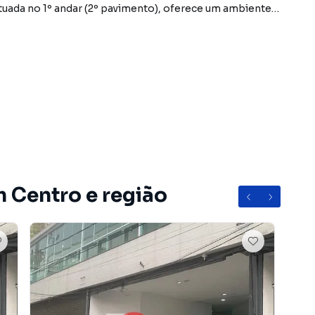
heiros para maior comodidade.
venida Dom Pedro II
paço estratégico e bem localizado. Agende uma visita
m Centro e região
rro Centro, em Guarulhos. Não encontrou o que procurava
arulhos? Entre em contato com nossa equipe pelo