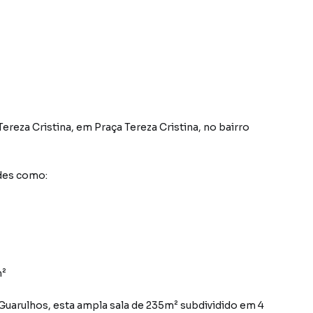
Tereza Cristina
,
em
Praça Tereza Cristina
,
no bairro
des como:
m²
, esta ampla sala de 235m² subdividido em 4