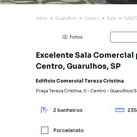
Início
Guarulhos
Centro
Sala
SA02
Fotos
Excelente Sala Comercial 
Centro, Guarulhos, SP
Edificio Comercial Tereza Cristina
Praça Tereza Cristina
,
0
-
Centro
-
Guarulhos
/
S
2
banheiros
235
Porcelanato