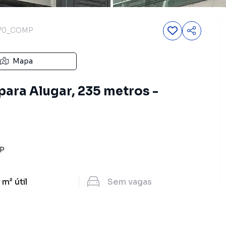
70_COMP
Mapa
para Alugar, 235 metros -
P
 m²
útil
Sem
vagas