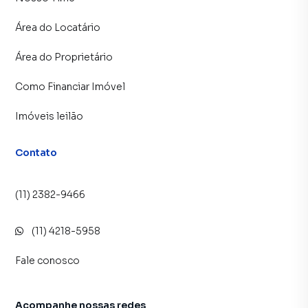
programadores, corretores treinados e uma central de
atendimento preparada para atender proprietários e
Área do Locatário
inquilinos.
Área do Proprietário
Como Financiar Imóvel
Imóveis leilão
Contato
(11) 2382-9466
(11) 4218-5958
Fale conosco
Acompanhe nossas redes