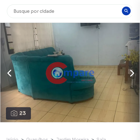
23
Início
Guarulhos
Jardim Moreira
Sala