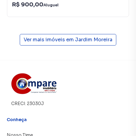
R$ 900,00
mesmo não estando na cidade e com a praticidade de
Aluguel
fazer tudo online, direto do seu computador ou
smartphone. Nós criamos soluções inovadoras para
simplificar a relação de proprietários, inquilinos e
compradores com o mercado imobiliário.
Ver mais imóveis em
Jardim Moreira
Anuncie seu imóvel! É fácil, rápido e gratuito! A Imobiliária
Compare é uma imobiliária digital com imóveis em
diversas cidades do Brasil, incluindo Guarulhos.
Na Imobiliária Compare você consegue vender ou alugar
seu imóvel muito mais rápido do que em imobiliárias
tradicionais. Já vendemos e locamos diversos imóveis em
Guarulhos, especialmente em Jardim Moreira. Isso porque
temos uma equipe de marketing digital focada em produzir
CRECI:
23030J
campanhas específicas para Guarulhos, o que aumenta
muito o número de contatos interessados e tendo como
Conheça
consequência uma maior chance de vender ou alugar seu
imóvel mais rápido. Contamos também com um time de
Nosso Time