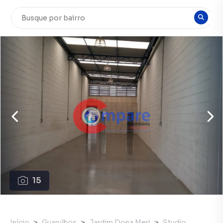
15
Início
Guarulhos
Jardim Dona Meri
Studio