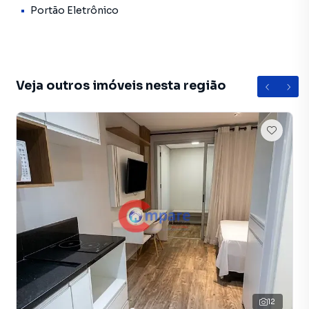
com ótimo acesso à Rodovia Presidente Dutra. Isso facilita
Portão Eletrônico
o deslocamento tanto para quem vem de outras regiões
de Guarulhos quanto para quem chega de cidades vizinhas,
tornando o estabelecimento facilmente acessível para
potenciais clientes.
Veja outros imóveis nesta região
A região da Vila Nova Bonsucesso é um local de grande
movimentação e desenvolvimento comercial, o que
aumenta as chances de sucesso para o seu negócio. Com o
imóvel oferecendo uma área espaçosa e uma localização
estratégica, é uma oportunidade promissora para investir
em um comércio.
Studio para Aluguel em região valorizada do bairro Jardim
Dona Meri, em Guarulhos. Não encontrou o que procurava
ou deseja mais informações sobre Studio em Guarulhos?
Entre em contato com nossa equipe pelo telefone (11)
2382-9466.
12