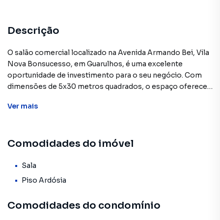
Descrição
O salão comercial localizado na Avenida Armando Bei, Vila
Nova Bonsucesso, em Guarulhos, é uma excelente
oportunidade de investimento para o seu negócio. Com
dimensões de 5x30 metros quadrados, o espaço oferece
uma área ampla para acomodar diferentes tipos de
Ver
mais
comércios.
Uma das vantagens desse salão comercial é a sua
Comodidades do imóvel
cobertura externa, o que proporciona proteção contra
intempéries climáticas e permite a utilização do espaço
tanto em dias de sol quanto em dias chuvosos. Além disso,
Sala
o imóvel conta com dois banheiros, o que é essencial para
Piso Ardósia
atender às necessidades dos clientes e funcionários.
Comodidades do condomínio
Outro aspecto positivo é a sua localização privilegiada,