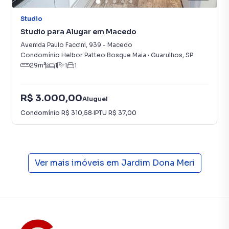
A Imobiliária Compare tem mais opções de
Studio
apartamentos, casas residenciais e comerciais, sobrados,
terrenos, lojas e barracões para venda ou locação, além de
Studio para Alugar em Macedo
empreendimentos em construção ou lançamentos na
Avenida Paulo Faccini
,
939
-
Macedo
planta em Jardim Dona Meri e em outras regiões de
Condomínio Helbor Patteo Bosque Maia
·
Guarulhos
,
SP
29
m²
1
1
1
Guarulhos. Aqui você encontra milhares de ofertas para
encontrar o imóvel que mais combina com seu estilo de
vida.
R$ 3.000,00
Aluguel
Condomínio
R$ 310,58
·
IPTU
R$ 37,00
Negocie seu imóvel de forma totalmente online, com
segurança e tranquilidade. Na Imobiliária Compare você
consegue comprar ou alugar um imóvel em Guarulhos
mesmo não estando na cidade e com a praticidade de
fazer tudo online, direto do seu computador ou
Ver mais imóveis em
Jardim Dona Meri
smartphone. Nós criamos soluções inovadoras para
simplificar a relação de proprietários, inquilinos e
compradores com o mercado imobiliário.
Anuncie seu imóvel! É fácil, rápido e gratuito! A Imobiliária