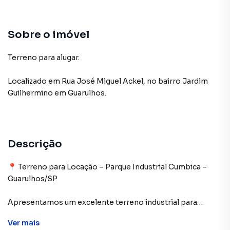
Sobre o imóvel
Terreno para alugar.
Localizado
em
Rua José Miguel Ackel
,
no bairro Jardim
Guilhermino
em Guarulhos
.
Descrição
📍 Terreno para Locação – Parque Industrial Cumbica –
Guarulhos/SP
Apresentamos um excelente terreno industrial para
locação, com área total de 54.041,96 m², estrategicamente
Ver
mais
localizado no Parque Industrial Cumbica, em Guarulhos –