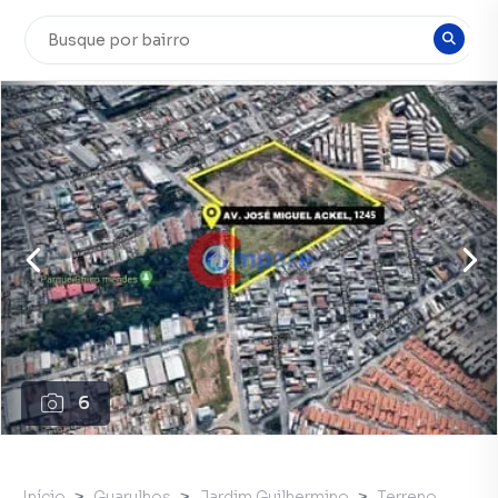
6
Início
Guarulhos
Jardim Guilhermino
Terreno