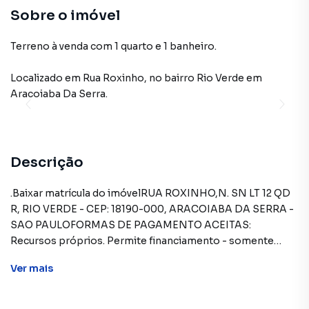
Sobre o imóvel
Terreno à venda com 1 quarto e 1 banheiro.
Localizado
em
Rua Roxinho
,
no bairro Rio Verde
em
Aracoiaba Da Serra
.
Descrição
.Baixar matrícula do imóvelRUA ROXINHO,N. SN LT 12 QD
R, RIO VERDE - CEP: 18190-000, ARACOIABA DA SERRA -
SAO PAULOFORMAS DE PAGAMENTO ACEITAS:
Recursos próprios. Permite financiamento - somente
SBPE. Consulte condições antes de efetuar a
Ver
mais
proposta.REGRAS PARA PAGAMENTO DAS DESPESAS
(caso existam): Condomínio: Sob responsabilidade do
comprador, até o limite de 10% em relação ao valor de