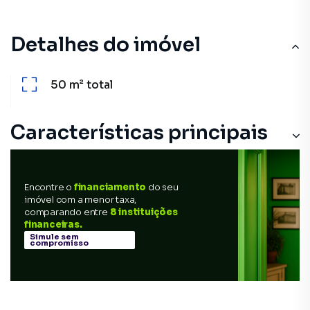
Detalhes do imóvel
50 m²
total
Características principais
Encontre o
financiamento
do seu
imóvel com a menor taxa,
comparando entre
8 instituições
financeiras.
Simule sem
compromisso