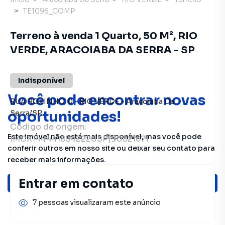
TE1096_COMP
Terreno à venda 1 Quarto, 50 M², RIO
VERDE, ARACOIABA DA SERRA - SP
Indisponível
Você pode encontrar novas
RUA ROXINHO
,
0
-
RIO VERDE
-
Aracoiaba Da
oportunidades!
Serra
/
SP
Código de origem:
Este imóvel não está mais disponível, mas você pode
IMCX1444418542220SP|90821671
conferir outros em nosso site ou deixar seu contato para
receber mais informações.
Entrar em contato
Ver sugestões
7 pessoas visualizaram este anúncio