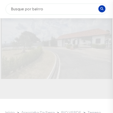
Início
Aracoiaba Da Serra
RIO VERDE
Terreno