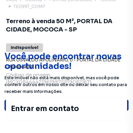
TE0997_COMP
Terreno à venda 50 M², PORTAL DA
CIDADE, MOCOCA - SP
Indisponível
Você pode encontrar novas
RUA OSVALDO APOLINARIO
,
0
-
PORTAL DA CIDADE
oportunidades!
-
Mococa
/
SP
Código de origem:
Este imóvel não está mais disponível, mas você pode
IMCX08444421961997SP|90821671
conferir outros em nosso site ou deixar seu contato para
receber mais informações.
Ver sugestões
Entrar em contato