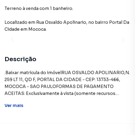
Terreno à venda com 1 banheiro.
Localizado
em
Rua Osvaldo Apolinario
,
no bairro Portal Da
Cidade
em Mococa
.
Descrição
.Baixar matrícula do imóvelRUA OSVALDO APOLINARIO,N.
259 LT 11, QD F, PORTAL DA CIDADE - CEP: 13733-466,
MOCOCA - SAO PAULOFORMAS DE PAGAMENTO
ACEITAS: Exclusivamente à vista (somente recursos
próprios).REGRAS PARA PAGAMENTO DAS DESPESAS
Ver
mais
(caso existam): Condomínio: Sob responsabilidade do
comprador, até o limite de 10% em relação ao valor de
avaliação do imóvel. A CAIXA realizará o pagamento
apenas do valor que exceder o limite de 10% do valor de