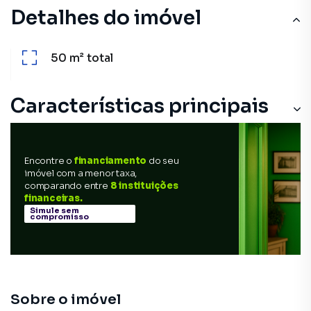
Detalhes do imóvel
50 m²
total
Características principais
Encontre o
financiamento
do seu
imóvel com a menor taxa,
comparando entre
8 instituições
financeiras.
Simule sem
compromisso
Sobre o imóvel