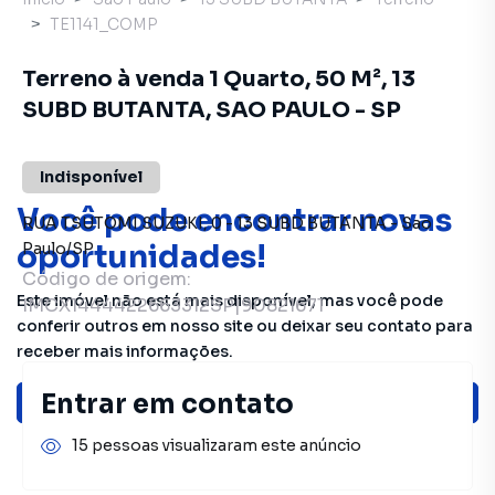
TE1141_COMP
Terreno à venda 1 Quarto, 50 M², 13
SUBD BUTANTA, SAO PAULO - SP
Indisponível
Você pode encontrar novas
RUA TSUTOMI SUZUKI
,
0
-
13 SUBD BUTANTA
-
Sao
oportunidades!
Paulo
/
SP
Código de origem:
Este imóvel não está mais disponível, mas você pode
IMCX1444422663312SP|90821671
conferir outros em nosso site ou deixar seu contato para
receber mais informações.
Entrar em contato
Ver sugestões
15 pessoas visualizaram este anúncio