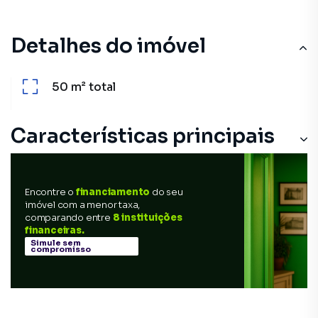
Detalhes do imóvel
50 m²
total
Características principais
Encontre o
financiamento
do seu
imóvel com a menor taxa,
comparando entre
8 instituições
financeiras.
Simule sem
compromisso