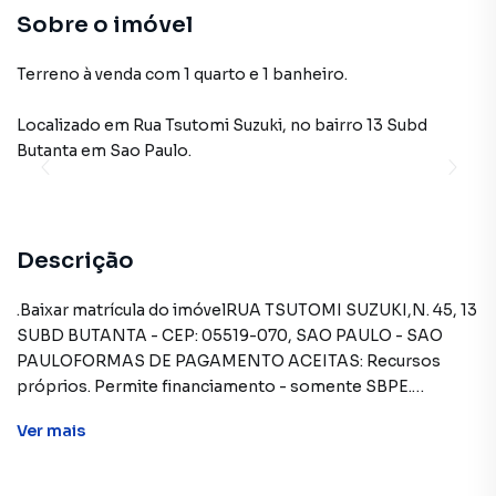
Sobre o imóvel
Terreno à venda com 1 quarto e 1 banheiro.
Localizado
em
Rua Tsutomi Suzuki
,
no bairro 13 Subd
Butanta
em Sao Paulo
.
Descrição
.Baixar matrícula do imóvelRUA TSUTOMI SUZUKI,N. 45, 13
SUBD BUTANTA - CEP: 05519-070, SAO PAULO - SAO
PAULOFORMAS DE PAGAMENTO ACEITAS: Recursos
próprios. Permite financiamento - somente SBPE.
Consulte condições antes de efetuar a proposta.REGRAS
Ver
mais
PARA PAGAMENTO DAS DESPESAS (caso existam):
Condomínio: Sob responsabilidade do comprador, até o
limite de 10% em relação ao valor de avaliação do imóvel. A