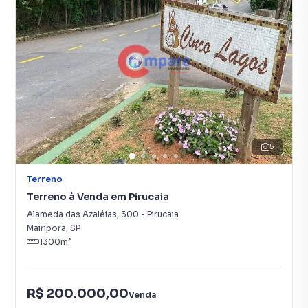
5
Terreno
Terreno à Venda em Pirucaia
Alameda das Azaléias
,
300
-
Pirucaia
Mairiporã
,
SP
1300
m²
R$ 200.000,00
Venda