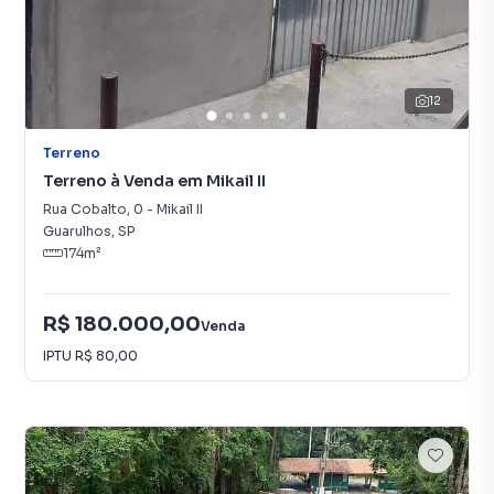
12
Terreno
Terreno à Venda em Mikail II
Rua Cobalto
,
0
-
Mikail II
Guarulhos
,
SP
174
m²
R$ 180.000,00
Venda
IPTU
R$ 80,00