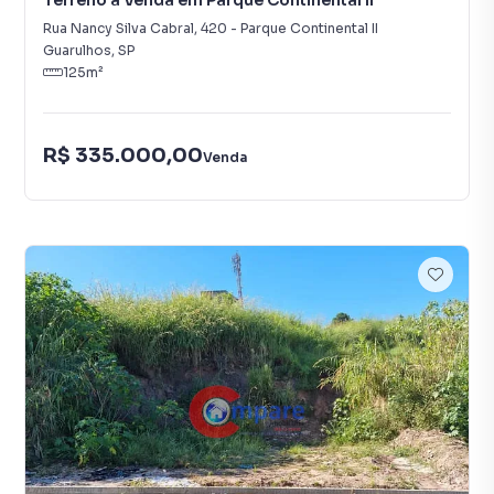
Terreno à Venda em Parque Continental II
Rua Nancy Silva Cabral
,
420
-
Parque Continental II
Guarulhos
,
SP
125
m²
R$ 335.000,00
Venda