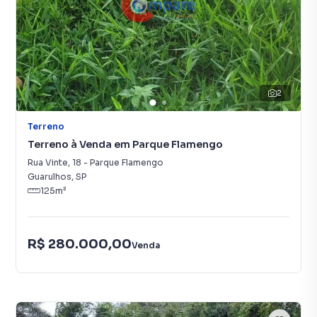
2
Terreno
Terreno à Venda em Parque Flamengo
Rua Vinte
,
18
-
Parque Flamengo
Guarulhos
,
SP
125
m²
R$ 280.000,00
Venda