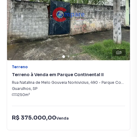
3
Terreno
Terreno à Venda em Parque Continental II
Rua Natalina de Melo Gouveia Norkivicius
,
490
-
Parque Continental II
Guarulhos
,
SP
250
m²
R$ 375.000,00
Venda