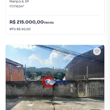
Mairiporã
,
SP
1162
m²
R$ 215.000,00
Venda
IPTU
R$ 50,00