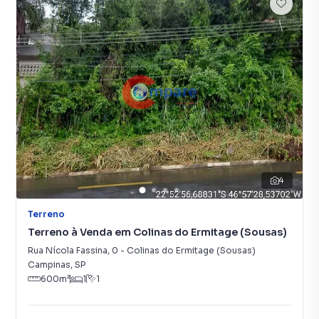
4
Terreno
Terreno à Venda em Colinas do Ermitage (Sousas)
Rua Nícola Fassina
,
0
-
Colinas do Ermitage (Sousas)
Campinas
,
SP
600
m²
1
1