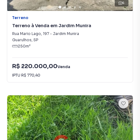
6
Terreno
Terreno à Venda em Jardim Munira
Rua Mario Lago
,
197
-
Jardim Munira
Guarulhos
,
SP
250
m²
R$ 220.000,00
Venda
IPTU
R$ 770,40