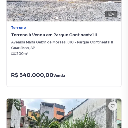
4
Terreno
Terreno à Venda em Parque Continental II
Avenida Maria Gebin de Moraes
,
810
-
Parque Continental II
Guarulhos
,
SP
300
m²
R$ 340.000,00
Venda