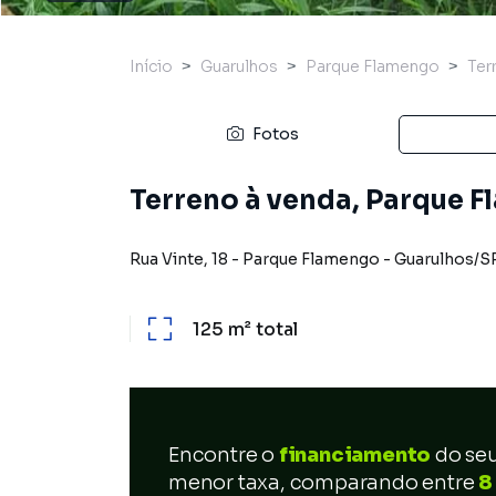
Início
Guarulhos
Parque Flamengo
Ter
Fotos
Terreno à venda, Parque F
Rua Vinte
,
18
-
Parque Flamengo
-
Guarulhos
/
S
125 m²
total
Encontre o
financiamento
do se
menor taxa, comparando entre
8