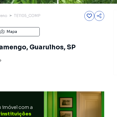
reno
TE1105_COMP
Mapa
lamengo, Guarulhos, SP
P
u imóvel com a
 instituições