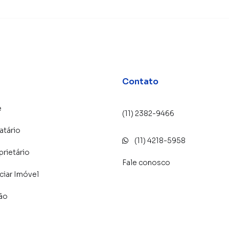
Contato
e
(11) 2382-9466
atário
(11) 4218-5958
prietário
Fale conosco
iar Imóvel
lão