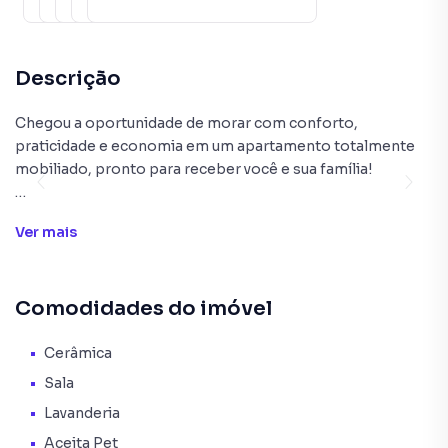
Salão com Jogos
Descrição
Chegou a oportunidade de morar com conforto,
praticidade e economia em um apartamento totalmente
mobiliado, pronto para receber você e sua família!
Localizado no Condomínio Residencial Santa Lucia, no
Ver
mais
bairro Bonsucesso, este excelente apartamento reúne
tudo o que você procura: localização estratégica,
condomínio com lazer completo, segurança 24 horas e
Comodidades do imóvel
fácil acesso às principais vias de Guarulhos.
Com 44m² de área privativa, o imóvel está totalmente
Cerâmica
mobiliado, oferecendo praticidade para quem deseja se
Sala
mudar sem preocupações.
Lavanderia
Aceita Pet
DESTAQUES DO IMÓVEL