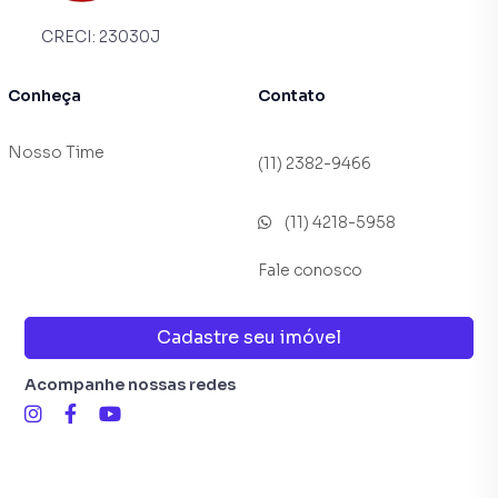
Segurança e controle de acesso
Salão de festas
CRECI:
23030J
Salão de jogos
Churrasqueira
Conheça
Contato
Quadra poliesportiva
Playground
Nosso Time
(11) 2382-9466
Espaço infantil
Academia
Feira livre semanal exclusiva para moradores
(11) 4218-5958
Ambiente familiar e muito bem administrado
Fale conosco
Mais qualidade de vida, lazer e comodidade sem precisar
sair de casa.
Cadastre seu imóvel
LOCALIZAÇÃO PRIVILEGIADA – BONSUCESSO
Acompanhe nossas redes
O Bonsucesso é uma das regiões que mais crescem e se
valorizam em Guarulhos, oferecendo infraestrutura
completa e excelente mobilidade.