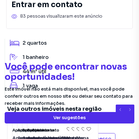
Entrar em contato
83 pessoas visualizaram este anúncio
2
quartos
1
banheiro
Você pode encontrar novas
44 m²
útil
oportunidades!
1
vaga
Este imóvel não está mais disponível, mas você pode
conferir outros em nosso site ou deixar seu contato para
receber mais informações.
Veja outros imóveis nesta região
20
11
65
10
16
Ver sugestões
Apartamento
Apartamento
Apartamento
Apartamento
Apartamento
Apartamento à Venda ou
Apartamento para Alugar
Apartamento para Alugar
Apartamento à Venda ou
Apartamento para Alugar
Ver mais imóveis em
Bonsucesso