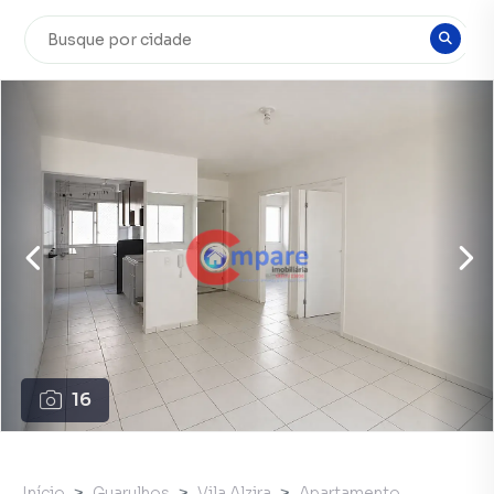
16
Início
Guarulhos
Vila Alzira
Apartamento