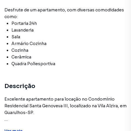
Desfrute de
um apartamento
, com diversas comodidades
como:
Portaria 24h
Lavanderia
Sala
Armário Cozinha
Cozinha
Cerâmica
Quadra Poliesportiva
Descrição
Excelente apartamento para locação no Condomínio
Residencial Santa Genoveva III, localizado na Vila Alzira, em
Guarulhos-SP.
O imóvel está situado no 1º andar e possui 47 m² muito