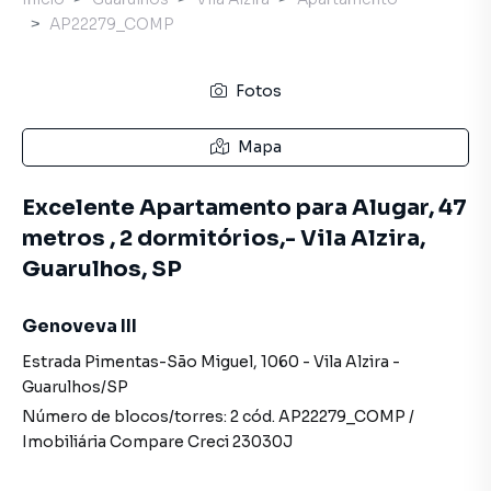
AP22279_COMP
Fotos
Mapa
Excelente Apartamento para Alugar, 47
metros , 2 dormitórios,- Vila Alzira,
Guarulhos, SP
Genoveva III
Estrada Pimentas-São Miguel
,
1060
-
Vila Alzira
-
Guarulhos
/
SP
Número de blocos/torres:
2
cód.
AP22279_COMP
/
Imobiliária Compare
Creci
23030J