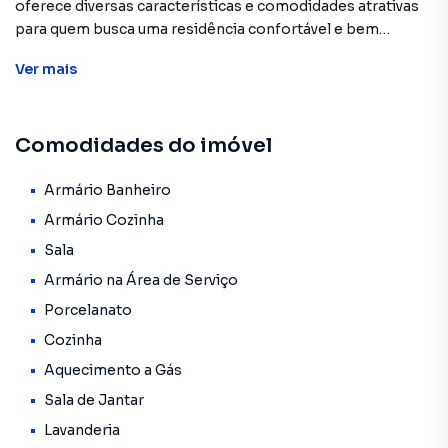
oferece diversas características e comodidades atrativas
para quem busca uma residência confortável e bem
localizada.
Ver
mais
Características do apartamento:
Comodidades do imóvel
O apartamento está situado no 3º andar do edifício.
Possui uma área útil de 45 metros quadrados.
Contém 2 dormitórios com quartos amplos, incluindo um
Armário Banheiro
quarto de casal com armários planejados.
Armário Cozinha
A sala é espaçosa e dividida em 2 ambientes, com móveis
Sala
planejados.
Armário na Área de Serviço
A cozinha é equipada com armários planejados, cooktop e
forno.
Porcelanato
O banheiro oferece as comodidades essenciais.
Cozinha
Lavanderia com armários.
Aquecimento a Gás
Uma vaga de garagem está disponível.
Isento de IPTU.
Sala de Jantar
Lavanderia