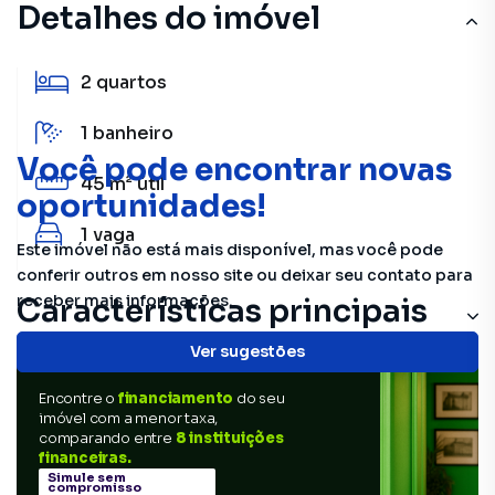
Detalhes do imóvel
2
quartos
1
banheiro
Você pode encontrar novas
45 m²
útil
oportunidades!
1
vaga
Este imóvel não está mais disponível, mas você pode
conferir outros em nosso site ou deixar seu contato para
receber mais informações.
Características principais
Armário Banheiro
Ver sugestões
Encontre o
financiamento
do seu
Salão de Festas
imóvel com a menor taxa,
comparando entre
8 instituições
Armário Cozinha
financeiras.
Simule sem
compromisso