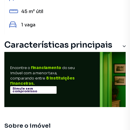
45 m²
útil
1
vaga
Características principais
Encontre o
financiamento
do seu
imóvel com a menor taxa,
comparando entre
8 instituições
financeiras.
Simule sem
compromisso
Sobre o imóvel