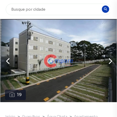
19
Início
Guarulhos
Água Chata
Apartamento