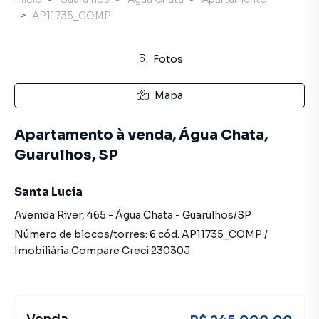
AP11735_COMP
Fotos
Mapa
Apartamento à venda, Água Chata,
Guarulhos, SP
Santa Lucia
Avenida River
,
465
-
Água Chata
-
Guarulhos
/
SP
Número de blocos/torres:
6
cód.
AP11735_COMP
/
Imobiliária Compare
Creci
23030J