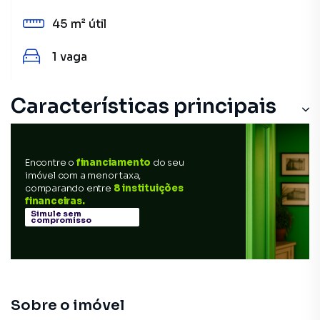
45 m²
útil
1
vaga
Características principais
Encontre o
financiamento
do seu
imóvel com a menor taxa,
comparando entre
8 instituições
financeiras.
Simule sem
compromisso
Sobre o imóvel