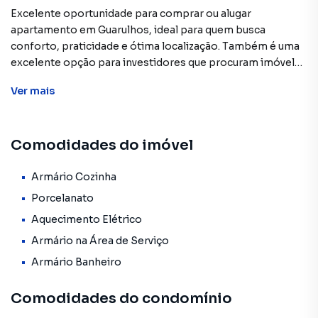
Excelente oportunidade para comprar ou alugar
apartamento em Guarulhos, ideal para quem busca
conforto, praticidade e ótima localização. Também é uma
excelente opção para investidores que procuram imóvel
com boa demanda de locação.
Ver
mais
Localizado no Residencial Parque Santa Cecília, o imóvel
oferece ambientes funcionais e condomínio com lazer
Comodidades do imóvel
completo.
DETALHES DO IMÓVEL
Armário Cozinha
45 m² de área privativa
Porcelanato
2 dormitórios bem distribuídos
Aquecimento Elétrico
Sala aconchegante
Armário na Área de Serviço
Cozinha com móveis planejados e cooktop
Banheiro com box de vidro e armário
Armário Banheiro
Lavanderia com divisória
1 vaga de garagem
Comodidades do condomínio
Planta inteligente e funcional