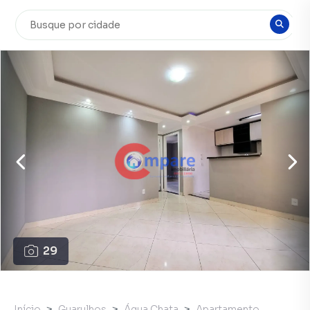
29
Início
Guarulhos
Água Chata
Apartamento