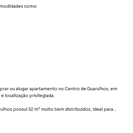
comodidades como:
rar ou alugar apartamento no Centro de Guarulhos, em
localização privilegiada.
hos possui 32 m² muito bem distribuídos, ideal para
e potencial de valorização.