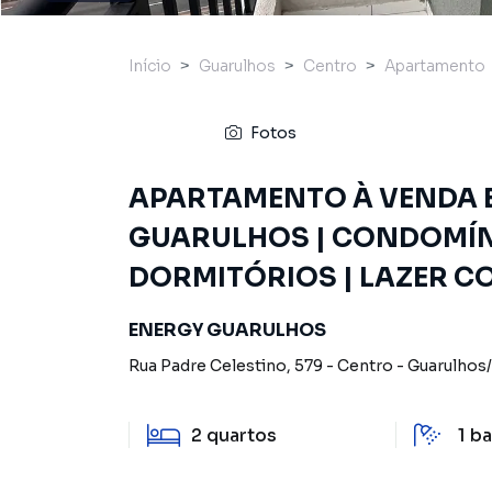
Início
Guarulhos
Centro
Apartamento
Fotos
APARTAMENTO À VENDA 
GUARULHOS | CONDOMÍN
DORMITÓRIOS | LAZER C
ENERGY GUARULHOS
Rua Padre Celestino
,
579
-
Centro
-
Guarulhos
/
2
quartos
1
ba