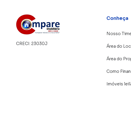
Academia
Playground
Brinquedoteca
Conheça
Quadra poliesportiva
Portaria e segurança
Nosso Tim
Condomínio moderno, ideal para quem busca qua
CRECI:
23030J
Área do Loc
LOCALIZAÇÃO PRIVILEGIADA – CENTRO DE
Área do Pro
Morar no Centro de Guarulhos é ter tudo ao se
Como Financ
Próximo a mercados, farmácias e bancos
Imóveis lei
Próximo a hospitais e escolas
Fácil acesso a transporte público
Próximo a restaurantes e comércios em geral
Fácil acesso às principais avenidas da cidade
Excelente mobilidade para São Paulo e Aeropo
Região com forte valorização imobiliária e alt