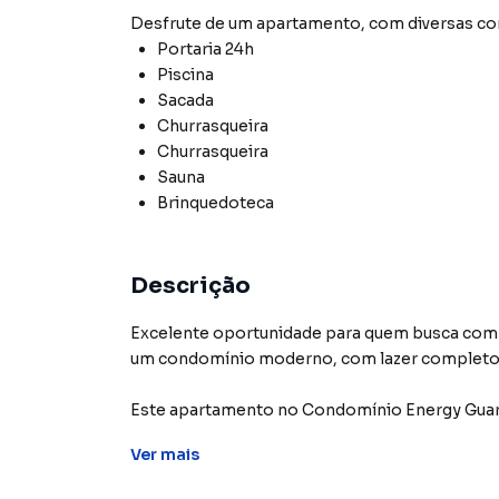
Desfrute de
um apartamento
, com diversas 
Portaria 24h
Piscina
Sacada
Churrasqueira
Churrasqueira
Sauna
Brinquedoteca
Descrição
Excelente oportunidade para quem busca comp
um condomínio moderno, com lazer completo e 
Este apartamento no Condomínio Energy Guarul
quem busca praticidade, mobilidade e excelent
Ver
mais
DETALHES DO IMÓVEL