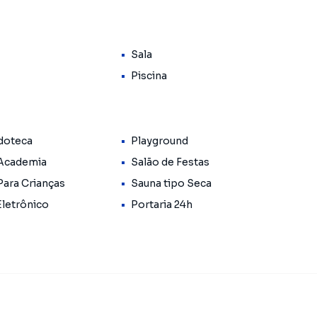
Sala
Piscina
antes, investidores ou quem deseja morar próximo de
doteca
Playground
 Academia
Salão de Festas
Para Crianças
Sauna tipo Seca
R E MODERNIDADE
Eletrônico
Portaria 24h
 de lazer e comodidade: