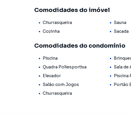
32 m² de área útil
Comodidades do imóvel
2 dormitórios
Sala aconchegante
Churrasqueira
Sauna
Cozinha funcional
Sacada
Cozinha
Sacada
Banheiro social
Ambientes modernos e bem distribuídos
Comodidades do condomínio
Excelente opção para solteiros, casais, estud
Piscina
Brinque
tudo.
Quadra Poliesportiva
Sala de
Elevador
Piscina 
CONDOMÍNIO ENERGY GUARULHOS – LAZE
Salão com Jogos
Portão 
O condomínio oferece infraestrutura completa
Churrasqueira
Piscina
Sauna
Churrasqueira
Salão de festas