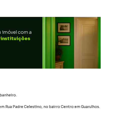
u imóvel com a
 instituições
 banheiro.
em
Rua Padre Celestino
,
no bairro Centro
em Guarulhos
.