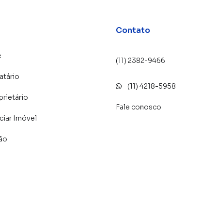
Contato
e
(11) 2382-9466
lidade de vida e praticidade no dia a dia.
atário
(11) 4218-5958
 GUARULHOS
prietário
Fale conosco
u alcance.
iar Imóvel
lão
rto Internacional
a demanda para locação.