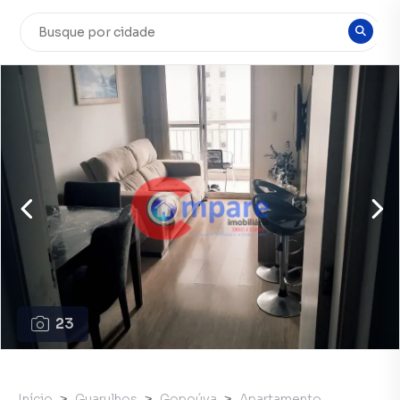
23
Início
Guarulhos
Gopoúva
Apartamento