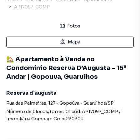
AP17097_COMP
Fotos
Mapa
🏡 Apartamento à Venda no
Condomínio Reserva D’Augusta – 15º
Andar | Gopouva, Guarulhos
Reserva d`augusta
Rua das Palmeiras
,
127
-
Gopoúva
-
Guarulhos
/
SP
Número de blocos/torres:
01
cód.
AP17097_COMP
/
Imobiliária Compare
Creci
23030J