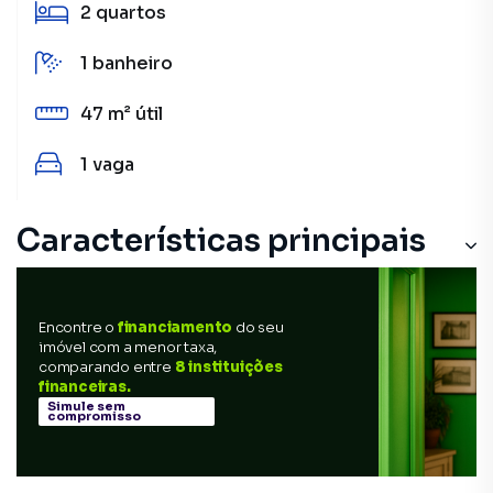
2
quartos
1
banheiro
47 m²
útil
1
vaga
Características principais
Encontre o
financiamento
do seu
imóvel com a menor taxa,
comparando entre
8 instituições
financeiras.
Simule sem
compromisso