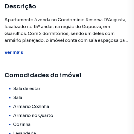
Descrição
Apartamento à venda no Condomínio Reserva D’Augusta,
localizado no 15º andar, na região do Gopouva, em
Guarulhos. Com 2 dormitórios, sendo um deles com
armário planejado, o imóvel conta com sala espaçosa para
dois ambientes e sacada com vista livre, cozinha com
Ver
mais
gabinete embutido, banheiro social com box de vidro, área
de serviço bem ventilada e 1 vaga de garagem. O
apartamento possui ótima iluminação natural, ventilação
Comodidades do imóvel
cruzada e acabamento moderno, ideal para quem busca
conforto e funcionalidade no dia a dia.
Sala de estar
✨ O condomínio oferece infraestrutura completa de lazer
Sala
e segurança, incluindo piscina adulto e infantil,
Armário Cozinha
churrasqueira, salão de festas, brinquedoteca, academia
Armário no Quarto
equipada, espaço teen, salão de jogos, playground,
mercadinho interno e portaria 24 horas com controle de
Cozinha
acesso. Um ambiente perfeito para aproveitar momentos
Lavanderia